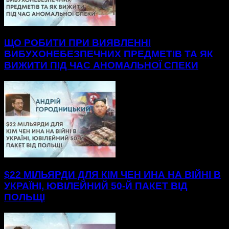
ЩО РОБИТИ ПРИ ВИЯВЛЕННІ
ВИБУХОНЕБЕЗПЕЧНИХ ПРЕДМЕТІВ ТА ЯК
ВИЖИТИ ПІД ЧАС АНОМАЛЬНОЇ СПЕКИ
$22 МІЛЬЯРДИ ДЛЯ КІМ ЧЕН ИНА НА ВІЙНІ В
УКРАЇНІ, ЮВІЛЕЙНИЙ 50-Й ПАКЕТ ВІД
ПОЛЬЩІ