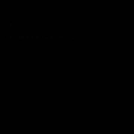
12.11.2021
710
Гість:
ІГОР ЧАЛЕНКО – політолог.