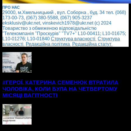
ПРО НАС
29000, м.Хмельницький , вул. Соборна , буд. 34 тел. (068)
173-00-73, (067) 380-5588, (067) 905-3237
eksklusiv@ukr.net, vinskevich1978@ukr.net (с) 2024
Товариство з обмеженою відповідальністю
"Телекомпанія "Проскурів" "TV7+" L10-00411; L10-01675;
L10-01276; L10-01840
Cтруктура власності
Cтруктура
власності
Редакційна політика
Редакційна статут
БІЛЬШЕ НОВИН
#ГЕРОЇ. КАТЕРИНА СЕМЕНЮК ВТРАТИЛА
ЧОЛОВІКА, КОЛИ БУЛА НА ЧЕТВЕРТОМУ
МІСЯЦІ ВАГІТНОСТІ