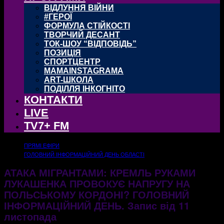
ВІДЛУННЯ ВІЙНИ
#ГЕРОЇ
ФОРМУЛА СТІЙКОСТІ
ТВОРЧИЙ ДЕСАНТ
ТОК-ШОУ “ВІДПОВІДЬ”
ПОЗИЦІЯ
СПОРТЦЕНТР
MAMAINSTAGRAMA
ART-ШКОЛА
ПОДІЛЛЯ ІНКОГНІТО
КОНТАКТИ
LIVE
TV7+ FM
ПРЯМІ ЕФІРИ
ГОЛОВНИЙ ІНФОРМАЦІЙНИЙ ДЕНЬ ОБЛАСТІ
АТАКА МІГРАНТАМИ: КРЕМЛЬ РУКАМИ
ЛУКАШЕНКА ПРОВОКУЄ НАПРУГУ НА
ПОЛЬСЬКОМУ КОРДОНІ? ГОЛОВНИЙ
ІНФОРМАЦІЙНИЙ ДЕНЬ. Запис від 11
листопада