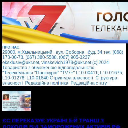
ПРО НАС
29000, м.Хмельницький , вул. Соборна , буд. 34 тел. (068)
173-00-73, (067) 380-5588, (067) 905-3237
eksklusiv@ukr.net, vinskevich1978@ukr.net (с) 2024
Товариство з обмеженою відповідальністю
"Телекомпанія "Проскурів" "TV7+" L10-00411; L10-01675;
L10-01276; L10-01840
Cтруктура власності
Cтруктура
власності
Редакційна політика
Редакційна статут
БІЛЬШЕ НОВИН
ЄС ПЕРЕКАЗУЄ УКРАЇНІ 5-Й ТРАНШ З
ДОХОДІВ ВІД ЗАМОРОЖЕНИХ АКТИВІВ РФ...