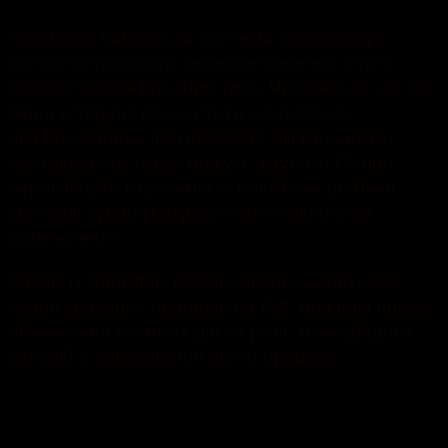
Російська банківська система демонструє
ознаки серйозного перевантаження через
санкції та міжнародний тиск. Чи означає це, що
війна в Україні може стати економічно
нездійсненною для Кремля? Які механізми
внутрішнього тиску можуть змусити Путіна
переглянути стратегію? І наскільки реальні
сценарії зупинки агресії через фінансові
обмеження?
Разом із Данилом Павличенком аналізуємо
вплив кризових процесів на РФ, можливі шляхи
обмеження воєнних дій та роль міжнародних
санкцій у прискоренні цього процесу