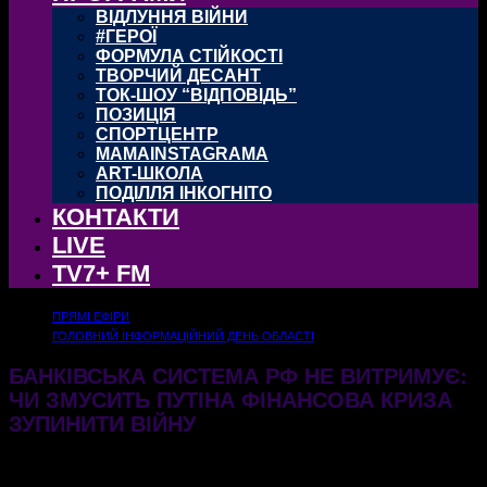
ВІДЛУННЯ ВІЙНИ
#ГЕРОЇ
ФОРМУЛА СТІЙКОСТІ
ТВОРЧИЙ ДЕСАНТ
ТОК-ШОУ “ВІДПОВІДЬ”
ПОЗИЦІЯ
СПОРТЦЕНТР
MAMAINSTAGRAMA
ART-ШКОЛА
ПОДІЛЛЯ ІНКОГНІТО
КОНТАКТИ
LIVE
TV7+ FM
ПРЯМІ ЕФІРИ
ГОЛОВНИЙ ІНФОРМАЦІЙНИЙ ДЕНЬ ОБЛАСТІ
БАНКІВСЬКА СИСТЕМА РФ НЕ ВИТРИМУЄ:
ЧИ ЗМУСИТЬ ПУТІНА ФІНАНСОВА КРИЗА
ЗУПИНИТИ ВІЙНУ
05.02.2026
353