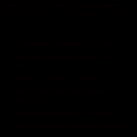
Українська економіка стикається з безпрецедентним
дефіцитом кадрів. Бізнес шукає працівників, але ринок
праці суттєво змінився через війну та демографічні
процеси.
Разом із
обговорюємо:
Олегом Пензином
наскільки критичною є нестача робочої
сили;
які галузі постраждали найбільше;
чи можливе залучення іноземних
працівників;
чи повернуться українці з-за кордону;
які рішення можуть врятувати економіку.