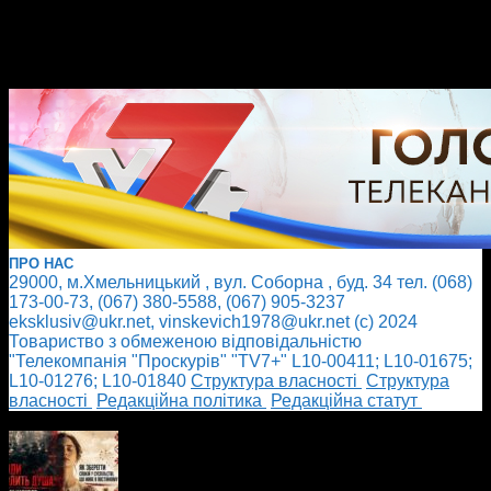
ПРО НАС
29000, м.Хмельницький , вул. Соборна , буд. 34 тел. (068)
173-00-73, (067) 380-5588, (067) 905-3237
eksklusiv@ukr.net, vinskevich1978@ukr.net (с) 2024
Товариство з обмеженою відповідальністю
"Телекомпанія "Проскурів" "TV7+" L10-00411; L10-01675;
L10-01276; L10-01840
Cтруктура власності
Cтруктура
власності
Редакційна політика
Редакційна статут
БІЛЬШЕ НОВИН