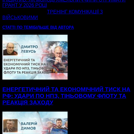
ГРАНТ У 2026 РОЦІ
наступна стаття
ТРЕНІНГ КОМУНІКАЦІЇ З
ВІЙСЬКОВИМИ
СТАТТІ ПО ТЕМІ
БІЛЬШЕ ВІД АВТОРА
ЕНЕРГЕТИЧНИЙ ТА ЕКОНОМІЧНИЙ ТИСК НА
РФ: УДАРИ ПО НПЗ, ТІНЬОВОМУ ФЛОТУ ТА
РЕАКЦІЯ ЗАХОДУ