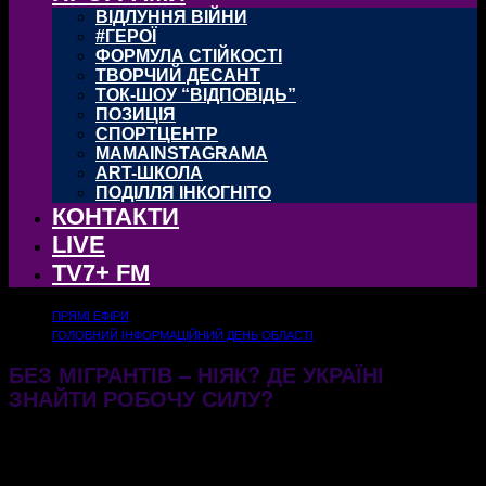
ВІДЛУННЯ ВІЙНИ
#ГЕРОЇ
ФОРМУЛА СТІЙКОСТІ
ТВОРЧИЙ ДЕСАНТ
ТОК-ШОУ “ВІДПОВІДЬ”
ПОЗИЦІЯ
СПОРТЦЕНТР
MAMAINSTAGRAMA
ART-ШКОЛА
ПОДІЛЛЯ ІНКОГНІТО
КОНТАКТИ
LIVE
TV7+ FM
ПРЯМІ ЕФІРИ
ГОЛОВНИЙ ІНФОРМАЦІЙНИЙ ДЕНЬ ОБЛАСТІ
БЕЗ МІГРАНТІВ – НІЯК? ДЕ УКРАЇНІ
ЗНАЙТИ РОБОЧУ СИЛУ?
18.02.2026
246