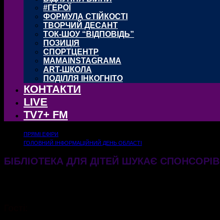
#ГЕРОЇ
ФОРМУЛА СТІЙКОСТІ
ТВОРЧИЙ ДЕСАНТ
ТОК-ШОУ “ВІДПОВІДЬ”
ПОЗИЦІЯ
СПОРТЦЕНТР
MAMAINSTAGRAMA
ART-ШКОЛА
ПОДІЛЛЯ ІНКОГНІТО
КОНТАКТИ
LIVE
TV7+ FM
ПРЯМІ ЕФІРИ
ГОЛОВНИЙ ІНФОРМАЦІЙНИЙ ДЕНЬ ОБЛАСТІ
БІБЛІОТЕКА ДЛЯ ДІТЕЙ ШУКАЄ СПОНСОРІВ
18.06.2026
144
Гості: