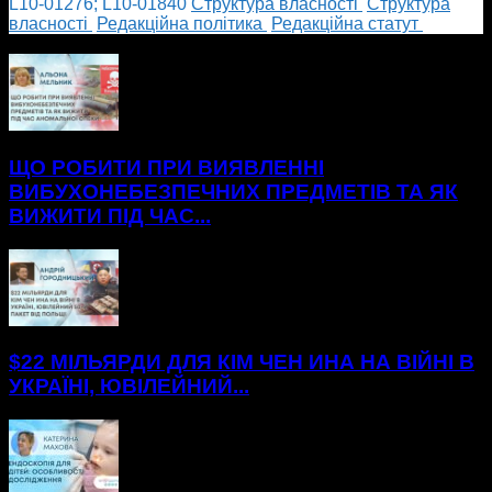
L10-01276; L10-01840
Cтруктура власності
Cтруктура
власності
Редакційна політика
Редакційна статут
БІЛЬШЕ НОВИН
ЩО РОБИТИ ПРИ ВИЯВЛЕННІ
ВИБУХОНЕБЕЗПЕЧНИХ ПРЕДМЕТІВ ТА ЯК
ВИЖИТИ ПІД ЧАС...
$22 МІЛЬЯРДИ ДЛЯ КІМ ЧЕН ИНА НА ВІЙНІ В
УКРАЇНІ, ЮВІЛЕЙНИЙ...