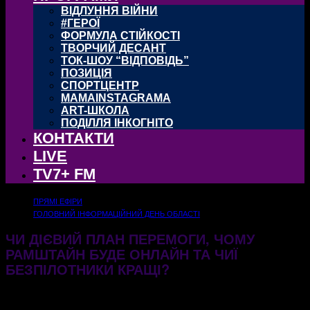
ВІДЛУННЯ ВІЙНИ
#ГЕРОЇ
ФОРМУЛА СТІЙКОСТІ
ТВОРЧИЙ ДЕСАНТ
ТОК-ШОУ “ВІДПОВІДЬ”
ПОЗИЦІЯ
СПОРТЦЕНТР
MAMAINSTAGRAMA
ART-ШКОЛА
ПОДІЛЛЯ ІНКОГНІТО
КОНТАКТИ
LIVE
TV7+ FM
ПРЯМІ ЕФІРИ
ГОЛОВНИЙ ІНФОРМАЦІЙНИЙ ДЕНЬ ОБЛАСТІ
ЧИ ДІЄВИЙ ПЛАН ПЕРЕМОГИ, ЧОМУ
РАМШТАЙН БУДЕ ОНЛАЙН ТА ЧИЇ
БЕЗПІЛОТНИКИ КРАЩІ?
17.10.2024
435