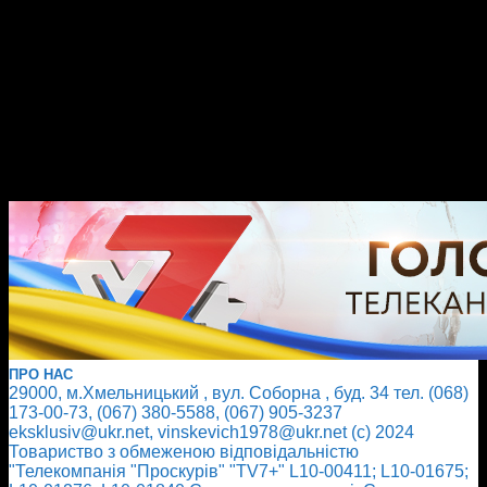
ПРО НАС
29000, м.Хмельницький , вул. Соборна , буд. 34 тел. (068)
173-00-73, (067) 380-5588, (067) 905-3237
eksklusiv@ukr.net, vinskevich1978@ukr.net (с) 2024
Товариство з обмеженою відповідальністю
"Телекомпанія "Проскурів" "TV7+" L10-00411; L10-01675;