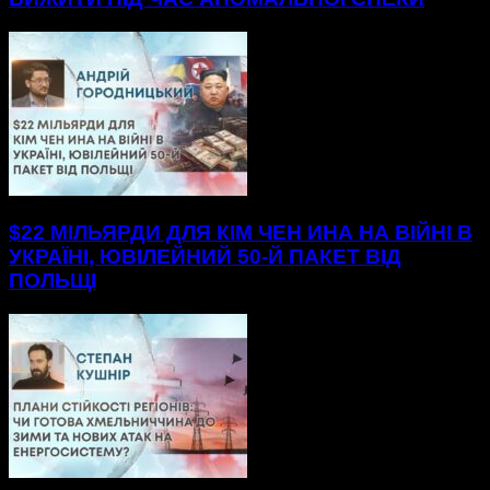
$22 МІЛЬЯРДИ ДЛЯ КІМ ЧЕН ИНА НА ВІЙНІ В
УКРАЇНІ, ЮВІЛЕЙНИЙ 50-Й ПАКЕТ ВІД
ПОЛЬЩІ