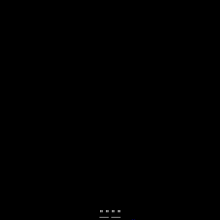
" "
" "