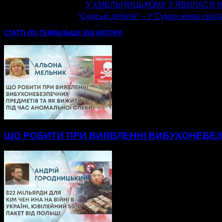
попередня стаття
У ХМЕЛЬНИЦЬКОМУ З’ЯВИЛАСЯ Н
наступна стаття
“Сумські дебати” – У Сумах жінка скої
СТАТТІ ПО ТЕМІ
БІЛЬШЕ ВІД АВТОРА
ЩО РОБИТИ ПРИ ВИЯВЛЕННІ ВИБУХОНЕБЕЗП