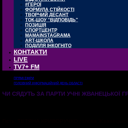
#ГЕРОЇ
ФОРМУЛА СТІЙКОСТІ
ТВОРЧИЙ ДЕСАНТ
ТОК-ШОУ “ВІДПОВІДЬ”
ПОЗИЦІЯ
СПОРТЦЕНТР
MAMAINSTAGRAMA
ART-ШКОЛА
ПОДІЛЛЯ ІНКОГНІТО
КОНТАКТИ
LIVE
TV7+ FM
ПРЯМІ ЕФІРИ
ГОЛОВНИЙ ІНФОРМАЦІЙНИЙ ДЕНЬ ОБЛАСТІ
ЧИ СЯДУТЬ ЗА ПАРТИ УЧНІ ЖВАНЕЦЬКОЇ 
07.07.2022
667
Гість: ТЕТЯНА КРИВОРУЧКО голова Жванецької