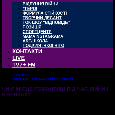
ВІДЛУННЯ ВІЙНИ
#ГЕРОЇ
ФОРМУЛА СТІЙКОСТІ
ТВОРЧИЙ ДЕСАНТ
ТОК-ШОУ “ВІДПОВІДЬ”
ПОЗИЦІЯ
СПОРТЦЕНТР
MAMAINSTAGRAMA
ART-ШКОЛА
ПОДІЛЛЯ ІНКОГНІТО
КОНТАКТИ
LIVE
TV7+ FM
ПРЯМІ ЕФІРИ
ГОЛОВНИЙ ІНФОРМАЦІЙНИЙ ДЕНЬ ОБЛАСТІ
ЧИ Є МІСЦЕ РОМАНТИЦІ ПІД ЧАС ВІЙНИ І
В КРИЗАХ?
13.02.2026
350