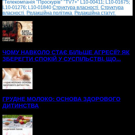
"Телекомпанія "Проскурів" "TV7+" L10-00411; L10-01675;
L10-01276; L10-01840
Cтруктура власності
Cтруктура
власності
Редакційна політика
Редакційна статут
БІЛЬШЕ НОВИН
ЧОМУ НАВКОЛО СТАЄ БІЛЬШЕ АГРЕСІЇ? ЯК
ЗБЕРЕГТИ СПОКІЙ У СУСПІЛЬСТВІ, ЩО...
ГРУДНЕ МОЛОКО: ОСНОВА ЗДОРОВОГО
ДИТИНСТВА