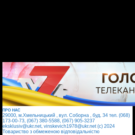
ПРО НАС
29000, м.Хмельницький , вул. Соборна , буд. 34 тел. (068)
173-00-73, (067) 380-5588, (067) 905-3237
eksklusiv@ukr.net, vinskevich1978@ukr.net (с) 2024
Товариство з обмеженою відповідальністю