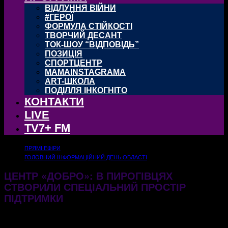
ВІДЛУННЯ ВІЙНИ
#ГЕРОЇ
ФОРМУЛА СТІЙКОСТІ
ТВОРЧИЙ ДЕСАНТ
ТОК-ШОУ “ВІДПОВІДЬ”
ПОЗИЦІЯ
СПОРТЦЕНТР
MAMAINSTAGRAMA
ART-ШКОЛА
ПОДІЛЛЯ ІНКОГНІТО
КОНТАКТИ
LIVE
TV7+ FM
ПРЯМІ ЕФІРИ
ГОЛОВНИЙ ІНФОРМАЦІЙНИЙ ДЕНЬ ОБЛАСТІ
ЦЕНТР «ДОБРО»: В ПИРОГІВЦЯХ
СТВОРИЛИ СПЕЦІАЛЬНИЙ ПРОСТІР
ПІДТРИМКИ
22.01.2025
382