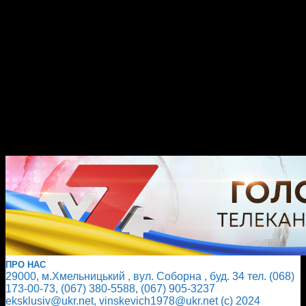
ПРО НАС
29000, м.Хмельницький , вул. Соборна , буд. 34 тел. (068)
173-00-73, (067) 380-5588, (067) 905-3237
eksklusiv@ukr.net, vinskevich1978@ukr.net (с) 2024