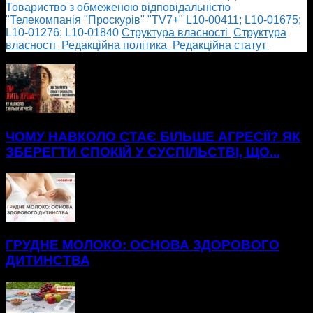
Товариство з обмеженою відповідальністю
"Телекомпанія "Проскурів" "TV7+" L10-00411; L10-01675;
L10-01276; L10-01840
Cтруктура власності
Cтруктура
власності
Редакційна політика
Редакційна статут
БІЛЬШЕ НОВИН
ЧОМУ НАВКОЛО СТАЄ БІЛЬШЕ АГРЕСІЇ? ЯК
ЗБЕРЕГТИ СПОКІЙ У СУСПІЛЬСТВІ, ЩО...
ГРУДНЕ МОЛОКО: ОСНОВА ЗДОРОВОГО
ДИТИНСТВА