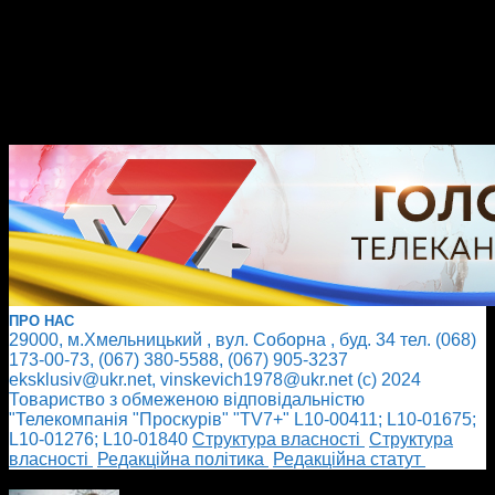
ПРО НАС
29000, м.Хмельницький , вул. Соборна , буд. 34 тел. (068)
173-00-73, (067) 380-5588, (067) 905-3237
eksklusiv@ukr.net, vinskevich1978@ukr.net (с) 2024
Товариство з обмеженою відповідальністю
"Телекомпанія "Проскурів" "TV7+" L10-00411; L10-01675;
L10-01276; L10-01840
Cтруктура власності
Cтруктура
власності
Редакційна політика
Редакційна статут
БІЛЬШЕ НОВИН