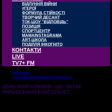
ВІДЛУННЯ ВІЙНИ
#ГЕРОЇ
ФОРМУЛА СТІЙКОСТІ
ТВОРЧИЙ ДЕСАНТ
ТОК-ШОУ “ВІДПОВІДЬ”
ПОЗИЦІЯ
СПОРТЦЕНТР
MAMAINSTAGRAMA
ART-ШКОЛА
ПОДІЛЛЯ ІНКОГНІТО
КОНТАКТИ
LIVE
TV7+ FM
ПРЯМІ ЕФІРИ
ГОЛОВНИЙ ІНФОРМАЦІЙНИЙ ДЕНЬ ОБЛАСТІ
ДЕНЬ КНИГОЛЮБІВ: ЩО ЧИТАЄ
УКРАЇНСЬКИЙ КНИГОЛЮБ?
08.08.2025
370