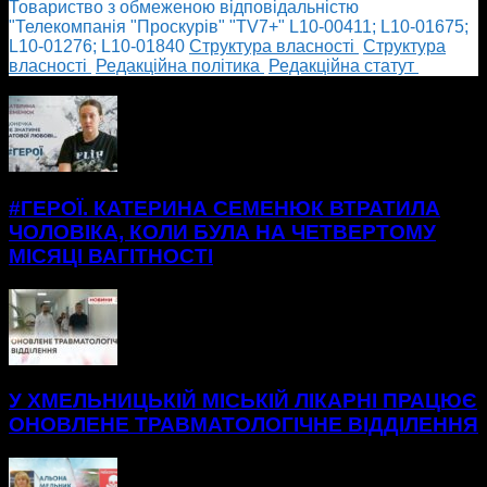
Товариство з обмеженою відповідальністю
"Телекомпанія "Проскурів" "TV7+" L10-00411; L10-01675;
L10-01276; L10-01840
Cтруктура власності
Cтруктура
власності
Редакційна політика
Редакційна статут
БІЛЬШЕ НОВИН
#ГЕРОЇ. КАТЕРИНА СЕМЕНЮК ВТРАТИЛА
ЧОЛОВІКА, КОЛИ БУЛА НА ЧЕТВЕРТОМУ
МІСЯЦІ ВАГІТНОСТІ
У ХМЕЛЬНИЦЬКІЙ МІСЬКІЙ ЛІКАРНІ ПРАЦЮЄ
ОНОВЛЕНЕ ТРАВМАТОЛОГІЧНЕ ВІДДІЛЕННЯ