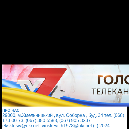
ПРО НАС
29000, м.Хмельницький , вул. Соборна , буд. 34 тел. (068)
173-00-73, (067) 380-5588, (067) 905-3237
eksklusiv@ukr.net, vinskevich1978@ukr.net (с) 2024