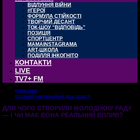
ВІДЛУННЯ ВІЙНИ
#ГЕРОЇ
ФОРМУЛА СТІЙКОСТІ
ТВОРЧИЙ ДЕСАНТ
ТОК-ШОУ “ВІДПОВІДЬ”
ПОЗИЦІЯ
СПОРТЦЕНТР
MAMAINSTAGRAMA
ART-ШКОЛА
ПОДІЛЛЯ ІНКОГНІТО
КОНТАКТИ
LIVE
TV7+ FM
ПРЯМІ ЕФІРИ
ГОЛОВНИЙ ІНФОРМАЦІЙНИЙ ДЕНЬ ОБЛАСТІ
ДЛЯ ЧОГО СТВОРИЛИ МОЛОДІЖНУ РАДУ
— І ЧИ МАЄ ВОНА РЕАЛЬНИЙ ВПЛИВ?
28.11.2025
280