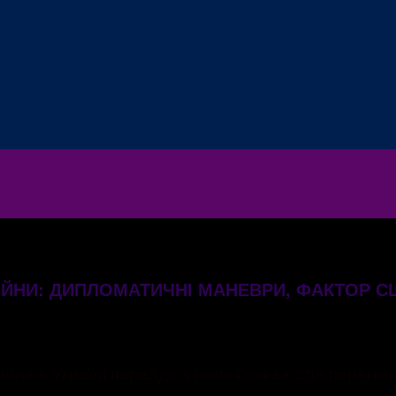
ЙНИ: ДИПЛОМАТИЧНІ МАНЕВРИ, ФАКТОР С
ійна в Україні перейде з поля бою за стіл перегов