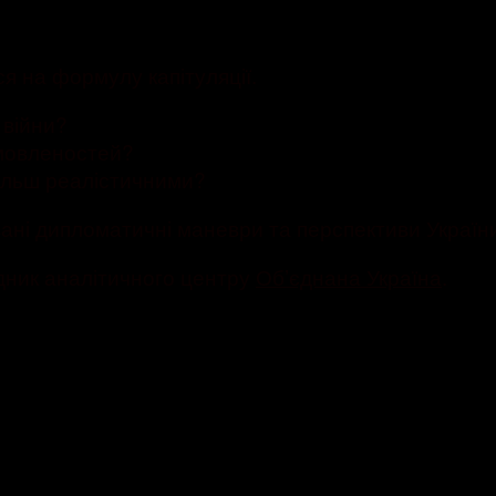
я на формулу капітуляції.
 війни?
омовленостей?
більш реалістичними?
ані дипломатичні маневри та перспективи України
дник аналітичного центру
Обʼєднана Україна
.