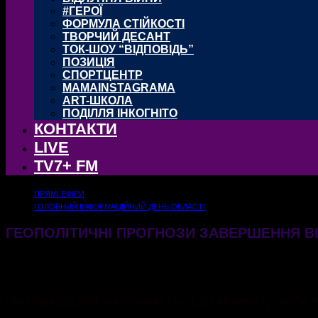
#ГЕРОЇ
ФОРМУЛА СТІЙКОСТІ
ТВОРЧИЙ ДЕСАНТ
ТОК-ШОУ “ВІДПОВІДЬ”
ПОЗИЦІЯ
СПОРТЦЕНТР
MAMAINSTAGRAMA
ART-ШКОЛА
ПОДІЛЛЯ ІНКОГНІТО
КОНТАКТИ
LIVE
TV7+ FM
ПРЯМІ ЕФІРИ
ГОЛОВНИЙ ІНФОРМАЦІЙНИЙ ДЕНЬ ОБЛАСТІ
ГЕОПОЛІТИЧНІ ПРОГНОЗИ ЗАВЕРШЕННЯ ВІ
12.06.2026
159
Чи справді світ наближається до моменту, коли в