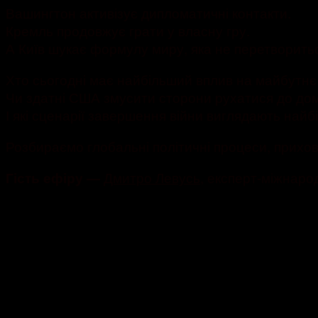
Вашингтон активізує дипломатичні контакти.
Кремль продовжує грати у власну гру.
А Київ шукає формулу миру, яка не перетворитьс
Хто сьогодні має найбільший вплив на майбутнє
Чи здатні США змусити сторони рухатися до д
І які сценарії завершення війни виглядають най
Розбираємо глобальні політичні процеси, прихов
Дмитро Левусь
, експерт-міжнаро
Гість ефіру —