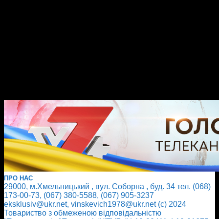
ПРО НАС
29000, м.Хмельницький , вул. Соборна , буд. 34 тел. (068)
173-00-73, (067) 380-5588, (067) 905-3237
eksklusiv@ukr.net, vinskevich1978@ukr.net (с) 2024
Товариство з обмеженою відповідальністю