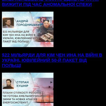
ВИЖИТИ ПІД ЧАС АНОМАЛЬНОЇ СПЕКИ
$22 МІЛЬЯРДИ ДЛЯ КІМ ЧЕН ИНА НА ВІЙНІ В
УКРАЇНІ, ЮВІЛЕЙНИЙ 50-Й ПАКЕТ ВІД
ПОЛЬЩІ