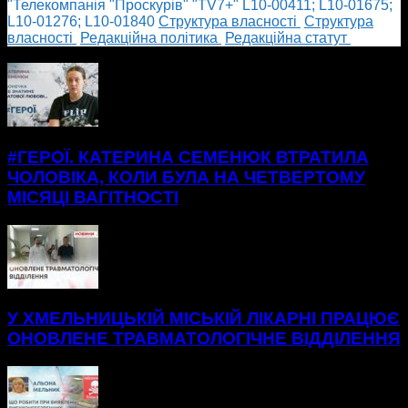
"Телекомпанія "Проскурів" "TV7+" L10-00411; L10-01675;
L10-01276; L10-01840
Cтруктура власності
Cтруктура
власності
Редакційна політика
Редакційна статут
БІЛЬШЕ НОВИН
#ГЕРОЇ. КАТЕРИНА СЕМЕНЮК ВТРАТИЛА
ЧОЛОВІКА, КОЛИ БУЛА НА ЧЕТВЕРТОМУ
МІСЯЦІ ВАГІТНОСТІ
У ХМЕЛЬНИЦЬКІЙ МІСЬКІЙ ЛІКАРНІ ПРАЦЮЄ
ОНОВЛЕНЕ ТРАВМАТОЛОГІЧНЕ ВІДДІЛЕННЯ