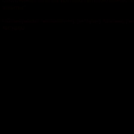
загрози?
Обговорюємо геополітичну риторику Москви, реа
ЛІСНИМ.