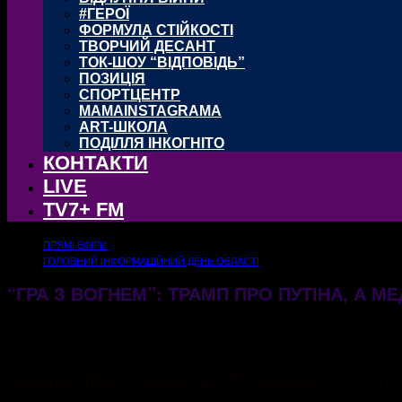
#ГЕРОЇ
ФОРМУЛА СТІЙКОСТІ
ТВОРЧИЙ ДЕСАНТ
ТОК-ШОУ “ВІДПОВІДЬ”
ПОЗИЦІЯ
СПОРТЦЕНТР
MAMAINSTAGRAMA
ART-ШКОЛА
ПОДІЛЛЯ ІНКОГНІТО
КОНТАКТИ
LIVE
TV7+ FM
ПРЯМІ ЕФІРИ
ГОЛОВНИЙ ІНФОРМАЦІЙНИЙ ДЕНЬ ОБЛАСТІ
“ГРА З ВОГНЕМ”: ТРАМП ПРО ПУТІНА, А М
28.05.2025
365
Дональд Трамп заявив, що Володимир Путін “гра
Сполученим Штатам Третьою світовою війною. Щ