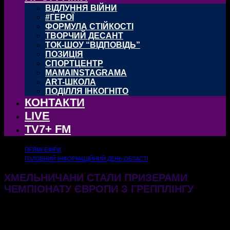
ВІДЛУННЯ ВІЙНИ
#ГЕРОЇ
ФОРМУЛА СТІЙКОСТІ
ТВОРЧИЙ ДЕСАНТ
ТОК-ШОУ “ВІДПОВІДЬ”
ПОЗИЦІЯ
СПОРТЦЕНТР
MAMAINSTAGRAMA
ART-ШКОЛА
ПОДІЛЛЯ ІНКОГНІТО
КОНТАКТИ
LIVE
TV7+ FM
ПРЯМІ ЕФІРИ
ГОЛОВНИЙ ІНФОРМАЦІЙНИЙ ДЕНЬ ОБЛАСТІ
ХМЕЛЬНИЧАНИ СТАЛИ ПРИЗЕРАМИ
ЧЕМПІОНАТУ ЄВРОПИ З ГРЕППЛІНГУ
05.06.2026
172