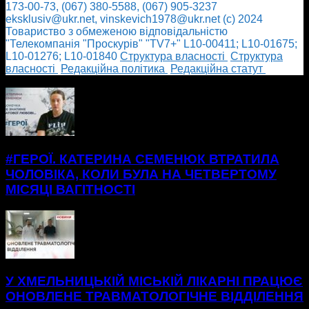
173-00-73, (067) 380-5588, (067) 905-3237
eksklusiv@ukr.net, vinskevich1978@ukr.net (с) 2024
Товариство з обмеженою відповідальністю
"Телекомпанія "Проскурів" "TV7+" L10-00411; L10-01675;
L10-01276; L10-01840
Cтруктура власності
Cтруктура
власності
Редакційна політика
Редакційна статут
БІЛЬШЕ НОВИН
#ГЕРОЇ. КАТЕРИНА СЕМЕНЮК ВТРАТИЛА
ЧОЛОВІКА, КОЛИ БУЛА НА ЧЕТВЕРТОМУ
МІСЯЦІ ВАГІТНОСТІ
У ХМЕЛЬНИЦЬКІЙ МІСЬКІЙ ЛІКАРНІ ПРАЦЮЄ
ОНОВЛЕНЕ ТРАВМАТОЛОГІЧНЕ ВІДДІЛЕННЯ