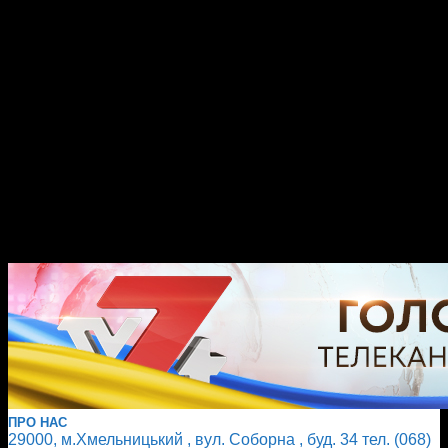
ПРО НАС
29000, м.Хмельницький , вул. Соборна , буд. 34 тел. (068)