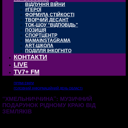
ВІДЛУННЯ ВІЙНИ
#ГЕРОЇ
ФОРМУЛА СТІЙКОСТІ
ТВОРЧИЙ ДЕСАНТ
ТОК-ШОУ “ВІДПОВІДЬ”
ПОЗИЦІЯ
СПОРТЦЕНТР
MAMAINSTAGRAMA
ART-ШКОЛА
ПОДІЛЛЯ ІНКОГНІТО
КОНТАКТИ
LIVE
TV7+ FM
ПРЯМІ ЕФІРИ
ГОЛОВНИЙ ІНФОРМАЦІЙНИЙ ДЕНЬ ОБЛАСТІ
“ХМЕЛЬНИЧЧИНА”: МУЗИЧНИЙ
ПОДАРУНОК РІДНОМУ КРАЮ ВІД
ЗЕМЛЯКІВ
24.02.2025
410