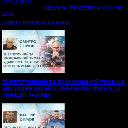
ПРОФЛІЦЕЮ
наступна стаття
БЕЗ ГАРАНТІЙ БЕЗПЕКИ МИРУ НЕ
БУДЕ
СТАТТІ ПО ТЕМІ
БІЛЬШЕ ВІД АВТОРА
ЕНЕРГЕТИЧНИЙ ТА ЕКОНОМІЧНИЙ ТИСК НА
РФ: УДАРИ ПО НПЗ, ТІНЬОВОМУ ФЛОТУ ТА
РЕАКЦІЯ ЗАХОДУ