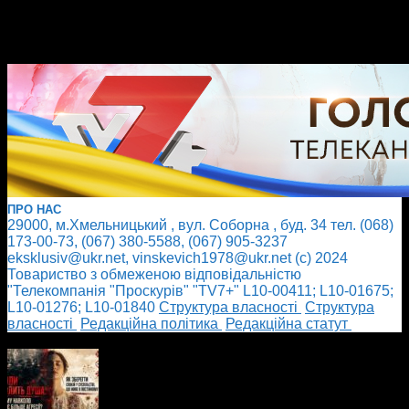
ПРО НАС
29000, м.Хмельницький , вул. Соборна , буд. 34 тел. (068)
173-00-73, (067) 380-5588, (067) 905-3237
eksklusiv@ukr.net, vinskevich1978@ukr.net (с) 2024
Товариство з обмеженою відповідальністю
"Телекомпанія "Проскурів" "TV7+" L10-00411; L10-01675;
L10-01276; L10-01840
Cтруктура власності
Cтруктура
власності
Редакційна політика
Редакційна статут
БІЛЬШЕ НОВИН