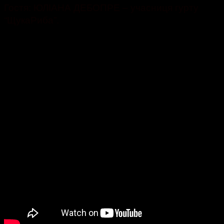
Гостя: ЮЛІАНА ДЕБОПРЕ – учасниця гурту
“ЩукаРиба”.