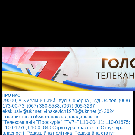
ПРО НАС
29000, м.Хмельницький , вул. Соборна , буд. 34 тел. (068)
173-00-73, (067) 380-5588, (067) 905-3237
eksklusiv@ukr.net, vinskevich1978@ukr.net (с) 2024
Товариство з обмеженою відповідальністю
"Телекомпанія "Проскурів" "TV7+" L10-00411; L10-01675;
L10-01276; L10-01840
Cтруктура власності
Cтруктура
власності
Редакційна політика
Редакційна статут