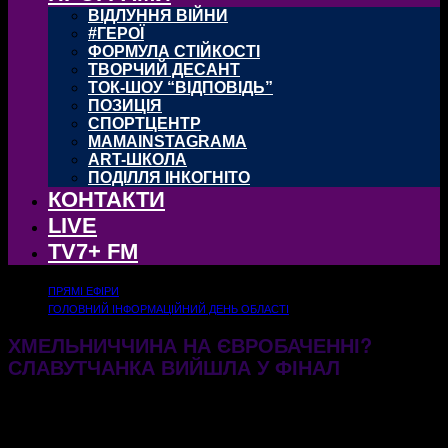
ВІДЛУННЯ ВІЙНИ
#ГЕРОЇ
ФОРМУЛА СТІЙКОСТІ
ТВОРЧИЙ ДЕСАНТ
ТОК-ШОУ “ВІДПОВІДЬ”
ПОЗИЦІЯ
СПОРТЦЕНТР
MAMAINSTAGRAMA
ART-ШКОЛА
ПОДІЛЛЯ ІНКОГНІТО
КОНТАКТИ
LIVE
TV7+ FM
ПРЯМІ ЕФІРИ
ГОЛОВНИЙ ІНФОРМАЦІЙНИЙ ДЕНЬ ОБЛАСТІ
ХМЕЛЬНИЧЧИНА НА ЄВРОБАЧЕННІ?
СЛАВУТЧАНКА ВИЙШЛА У ФІНАЛ
02.02.2026
327