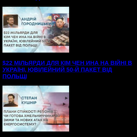
$22 МІЛЬЯРДИ ДЛЯ КІМ ЧЕН ИНА НА ВІЙНІ В
УКРАЇНІ, ЮВІЛЕЙНИЙ 50-Й ПАКЕТ ВІД
ПОЛЬЩІ