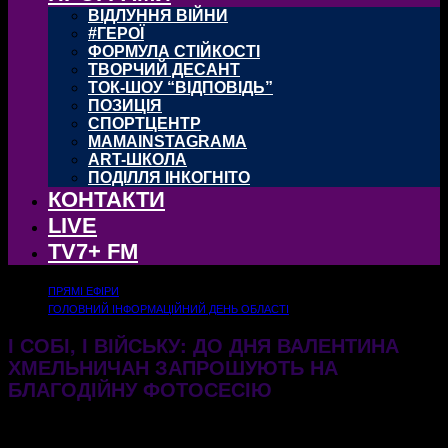
ВІДЛУННЯ ВІЙНИ
#ГЕРОЇ
ФОРМУЛА СТІЙКОСТІ
ТВОРЧИЙ ДЕСАНТ
ТОК-ШОУ “ВІДПОВІДЬ”
ПОЗИЦІЯ
СПОРТЦЕНТР
MAMAINSTAGRAMA
ART-ШКОЛА
ПОДІЛЛЯ ІНКОГНІТО
КОНТАКТИ
LIVE
TV7+ FM
ПРЯМІ ЕФІРИ
ГОЛОВНИЙ ІНФОРМАЦІЙНИЙ ДЕНЬ ОБЛАСТІ
І СОБІ, І ВІЙСЬКУ: ДО ДНЯ ВАЛЕНТИНА
ХМЕЛЬНИЧАН ЗАПРОШУЮТЬ НА
БЛАГОДІЙНУ ФОТОСЕСІЮ
30.01.2025
404