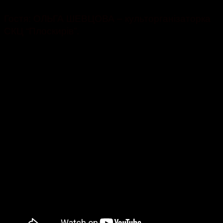
Гостя: ОЛЬГА ШЕВЦОВА – культорганізаторка
СКЦ “Плоскирів”.