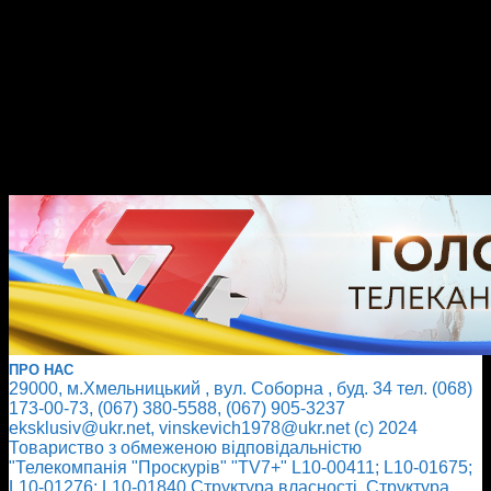
ПРО НАС
29000, м.Хмельницький , вул. Соборна , буд. 34 тел. (068)
173-00-73, (067) 380-5588, (067) 905-3237
eksklusiv@ukr.net, vinskevich1978@ukr.net (с) 2024
Товариство з обмеженою відповідальністю
"Телекомпанія "Проскурів" "TV7+" L10-00411; L10-01675;
L10-01276; L10-01840
Cтруктура власності
Cтруктура