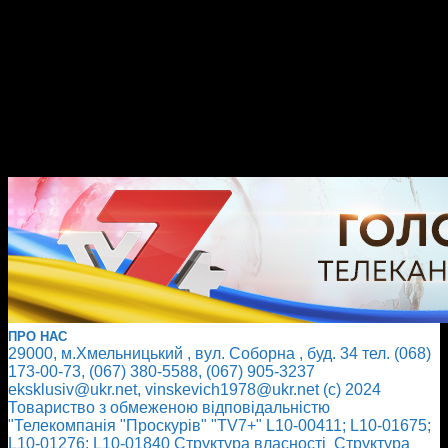
ПРО НАС
29000, м.Хмельницький , вул. Соборна , буд. 34 тел. (068)
173-00-73, (067) 380-5588, (067) 905-3237
eksklusiv@ukr.net, vinskevich1978@ukr.net (с) 2024
Товариство з обмеженою відповідальністю
"Телекомпанія "Проскурів" "TV7+" L10-00411; L10-01675;
L10-01276; L10-01840
Cтруктура власності
Cтруктура