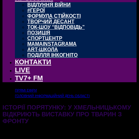
ВІДЛУННЯ ВІЙНИ
#ГЕРОЇ
ФОРМУЛА СТІЙКОСТІ
ТВОРЧИЙ ДЕСАНТ
ТОК-ШОУ “ВІДПОВІДЬ”
ПОЗИЦІЯ
СПОРТЦЕНТР
MAMAINSTAGRAMA
ART-ШКОЛА
ПОДІЛЛЯ ІНКОГНІТО
КОНТАКТИ
LIVE
TV7+ FM
ПРЯМІ ЕФІРИ
ГОЛОВНИЙ ІНФОРМАЦІЙНИЙ ДЕНЬ ОБЛАСТІ
ІСТОРІЇ ПОРЯТУНКУ: У ХМЕЛЬНИЦЬКОМУ
ВІДКРИЮТЬ ВИСТАВКУ ПРО ТВАРИН З
ФРОНТУ
04.03.2026
291