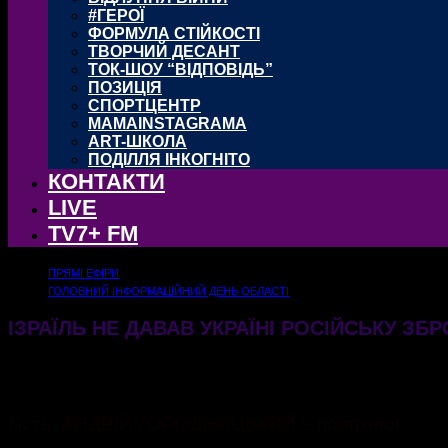
#ГЕРОЇ
ФОРМУЛА СТІЙКОСТІ
ТВОРЧИЙ ДЕСАНТ
ТОК-ШОУ “ВІДПОВІДЬ”
ПОЗИЦІЯ
СПОРТЦЕНТР
MAMAINSTAGRAMA
ART-ШКОЛА
ПОДІЛЛЯ ІНКОГНІТО
КОНТАКТИ
LIVE
TV7+ FM
ПРЯМІ ЕФІРИ
ГОЛОВНИЙ ІНФОРМАЦІЙНИЙ ДЕНЬ ОБЛАСТІ
ІЗРАЇЛЬ НЕ ДАВАВ УКРАЇНІ РОСІЙСЬКУ З
28.01.2025
427
Гість: АНДРІЙ ГОРОДНИЦЬКИЙ – політолог.