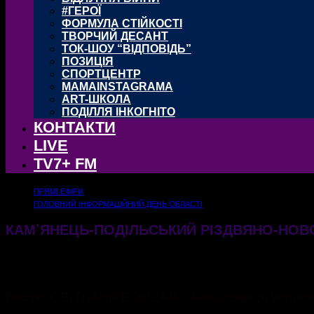
#ГЕРОЇ
ФОРМУЛА СТІЙКОСТІ
ТВОРЧИЙ ДЕСАНТ
ТОК-ШОУ “ВІДПОВІДЬ”
ПОЗИЦІЯ
СПОРТЦЕНТР
MAMAINSTAGRAMA
ART-ШКОЛА
ПОДІЛЛЯ ІНКОГНІТО
КОНТАКТИ
LIVE
TV7+ FM
ПРЯМІ ЕФІРИ
ГОЛОВНИЙ ІНФОРМАЦІЙНИЙ ДЕНЬ ОБЛАСТІ
КАМ’ЯНЕЦЬ-ПОДІЛЬСЬКИЙ РІЗДВЯНО-НОВ
10.12.2025
274
СВІТЛАНА БОНДАР – начальниця управлінн
Гостя: