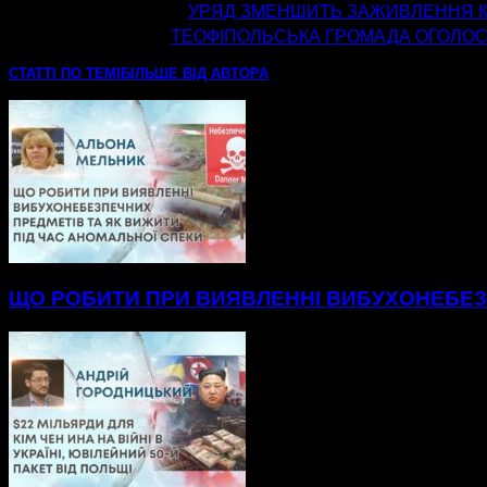
попередня стаття
УРЯД ЗМЕНШИТЬ ЗАЖИВЛЕННЯ КР
наступна стаття
ТЕОФІПОЛЬСЬКА ГРОМАДА ОГОЛОС
СТАТТІ ПО ТЕМІ
БІЛЬШЕ ВІД АВТОРА
ЩО РОБИТИ ПРИ ВИЯВЛЕННІ ВИБУХОНЕБЕЗП