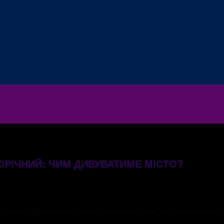
ОРІЧНИЙ: ЧИМ ДИВУВАТИМЕ МІСТО?
я гуманітарної політики кам’янець-Подільської м