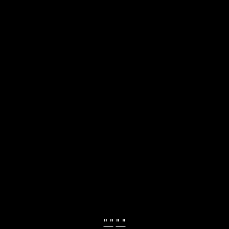
" "
" "