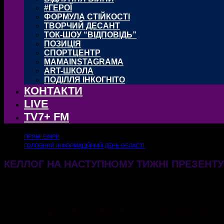
#ГЕРОЇ
ФОРМУЛА СТІЙКОСТІ
ТВОРЧИЙ ДЕСАНТ
ТОК-ШОУ “ВІДПОВІДЬ”
ПОЗИЦІЯ
СПОРТЦЕНТР
MAMAINSTAGRAMA
ART-ШКОЛА
ПОДІЛЛЯ ІНКОГНІТО
КОНТАКТИ
LIVE
TV7+ FM
ПРЯМІ ЕФІРИ
ГОЛОВНИЙ ІНФОРМАЦІЙНИЙ ДЕНЬ ОБЛАСТІ
КЕЛЛОГ НА НАСТУПНОМУ ТИЖНІ ПРЕЗЕНТ
06.02.2025
392
Гостя: ЛЮДМИЛА ПОКРОВЩУК – докторка філософії,