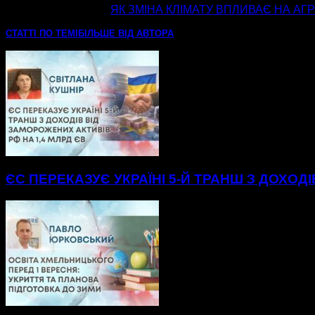
наступна стаття
ЯК ЗМІНА КЛІМАТУ ВПЛИВАЄ НА А
СТАТТІ ПО ТЕМІ
БІЛЬШЕ ВІД АВТОРА
ЄС ПЕРЕКАЗУЄ УКРАЇНІ 5-Й ТРАНШ З ДОХОД