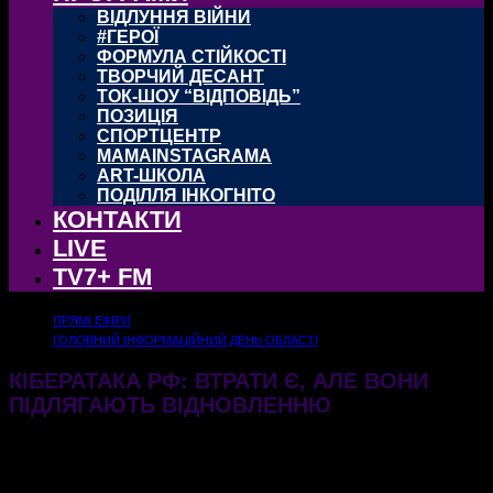
ВІДЛУННЯ ВІЙНИ
#ГЕРОЇ
ФОРМУЛА СТІЙКОСТІ
ТВОРЧИЙ ДЕСАНТ
ТОК-ШОУ “ВІДПОВІДЬ”
ПОЗИЦІЯ
СПОРТЦЕНТР
MAMAINSTAGRAMA
ART-ШКОЛА
ПОДІЛЛЯ ІНКОГНІТО
КОНТАКТИ
LIVE
TV7+ FM
ПРЯМІ ЕФІРИ
ГОЛОВНИЙ ІНФОРМАЦІЙНИЙ ДЕНЬ ОБЛАСТІ
КІБЕРАТАКА РФ: ВТРАТИ Є, АЛЕ ВОНИ
ПІДЛЯГАЮТЬ ВІДНОВЛЕННЮ
24.12.2024
440