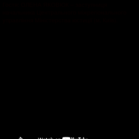
Гостя: ОЛЕНА ЯКОВЮК – заступниця
начальника Центрального міжрегіонального
управління Міністерства юстиції (м. Київ).