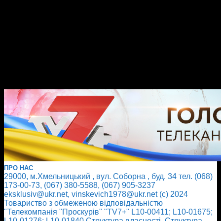
ПРО НАС
29000, м.Хмельницький , вул. Соборна , буд. 34 тел. (068)
173-00-73, (067) 380-5588, (067) 905-3237
eksklusiv@ukr.net, vinskevich1978@ukr.net (с) 2024
Товариство з обмеженою відповідальністю
"Телекомпанія "Проскурів" "TV7+" L10-00411; L10-01675;
L10-01276; L10-01840
Cтруктура власності
Cтруктура