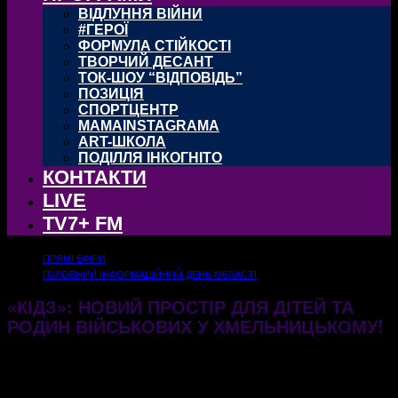
ВІДЛУННЯ ВІЙНИ
#ГЕРОЇ
ФОРМУЛА СТІЙКОСТІ
ТВОРЧИЙ ДЕСАНТ
ТОК-ШОУ “ВІДПОВІДЬ”
ПОЗИЦІЯ
СПОРТЦЕНТР
MAMAINSTAGRAMA
ART-ШКОЛА
ПОДІЛЛЯ ІНКОГНІТО
КОНТАКТИ
LIVE
TV7+ FM
ПРЯМІ ЕФІРИ
ГОЛОВНИЙ ІНФОРМАЦІЙНИЙ ДЕНЬ ОБЛАСТІ
«КІДЗ»: НОВИЙ ПРОСТІР ДЛЯ ДІТЕЙ ТА
РОДИН ВІЙСЬКОВИХ У ХМЕЛЬНИЦЬКОМУ!
07.11.2025
300