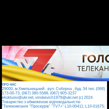
ПРО НАС
29000, м.Хмельницький , вул. Соборна , буд. 34 тел. (068)
173-00-73, (067) 380-5588, (067) 905-3237
eksklusiv@ukr.net, vinskevich1978@ukr.net (с) 2024
Товариство з обмеженою відповідальністю
"Телекомпанія "Проскурів" "TV7+" L10-00411; L10-01675;