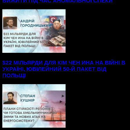
ВИЖИТИ ПІД ЧАС АНОМАЛЬНОЇ СПЕКИ
$22 МІЛЬЯРДИ ДЛЯ КІМ ЧЕН ИНА НА ВІЙНІ В
УКРАЇНІ, ЮВІЛЕЙНИЙ 50-Й ПАКЕТ ВІД
ПОЛЬЩІ