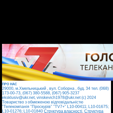
ПРО НАС
29000, м.Хмельницький , вул. Соборна , буд. 34 тел. (068)
173-00-73, (067) 380-5588, (067) 905-3237
eksklusiv@ukr.net, vinskevich1978@ukr.net (с) 2024
Товариство з обмеженою відповідальністю
"Телекомпанія "Проскурів" "TV7+" L10-00411; L10-01675;
L10-01276; L10-01840
Cтруктура власності
Cтруктура