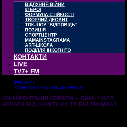
ВІДЛУННЯ ВІЙНИ
#ГЕРОЇ
ФОРМУЛА СТІЙКОСТІ
ТВОРЧИЙ ДЕСАНТ
ТОК-ШОУ “ВІДПОВІДЬ”
ПОЗИЦІЯ
СПОРТЦЕНТР
MAMAINSTAGRAMA
ART-ШКОЛА
ПОДІЛЛЯ ІНКОГНІТО
КОНТАКТИ
LIVE
TV7+ FM
ПРЯМІ ЕФІРИ
ГОЛОВНИЙ ІНФОРМАЦІЙНИЙ ДЕНЬ ОБЛАСТІ
КОНФРОНТАЦІЯ ЄВРОПА – США: ЧОГО
ЧЕКАТИ ВІД САМІТУ ЄС ТА ВІД ТРАМПА?
20.03.2025
422