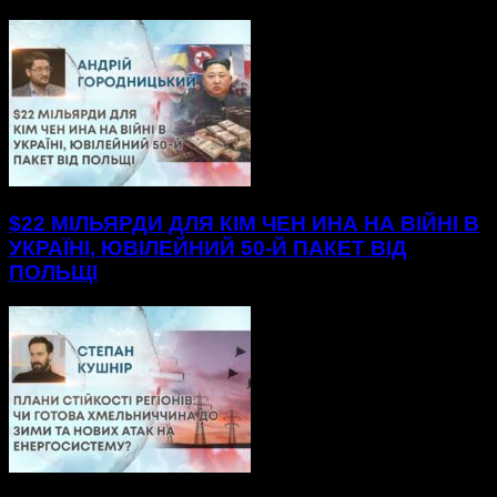
$22 МІЛЬЯРДИ ДЛЯ КІМ ЧЕН ИНА НА ВІЙНІ В
УКРАЇНІ, ЮВІЛЕЙНИЙ 50-Й ПАКЕТ ВІД
ПОЛЬЩІ