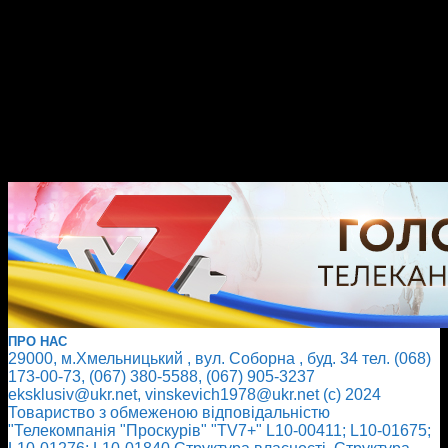
ПРО НАС
29000, м.Хмельницький , вул. Соборна , буд. 34 тел. (068)
173-00-73, (067) 380-5588, (067) 905-3237
eksklusiv@ukr.net, vinskevich1978@ukr.net (с) 2024
Товариство з обмеженою відповідальністю
"Телекомпанія "Проскурів" "TV7+" L10-00411; L10-01675;