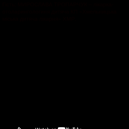
Гість: МИРОСЛАВА ТРОПАРЧУК – лікарка-
отоларингологиня дитяча КП «Хмельницька
міська дитяча лікарня» ХМР.