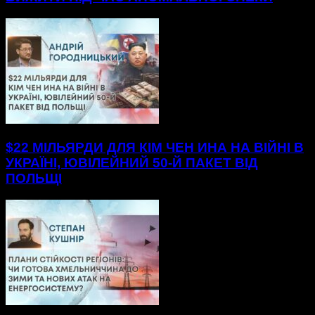
$22 МІЛЬЯРДИ ДЛЯ КІМ ЧЕН ИНА НА ВІЙНІ В
УКРАЇНІ, ЮВІЛЕЙНИЙ 50-Й ПАКЕТ ВІД
ПОЛЬЩІ