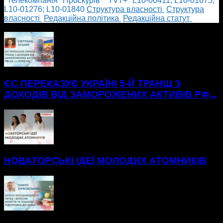
"Телекомпанія "Проскурів" "TV7+" L10-00411; L10-01675;
L10-01276; L10-01840
Cтруктура власності
Cтруктура
власності
Редакційна політика
Редакційна статут
БІЛЬШЕ НОВИН
ЄС ПЕРЕКАЗУЄ УКРАЇНІ 5-Й ТРАНШ З
ДОХОДІВ ВІД ЗАМОРОЖЕНИХ АКТИВІВ РФ...
НОВАТОРСЬКІ ІДЕЇ МОЛОДИХ АТОМНИКІВ