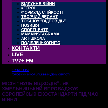
ВІДЛУННЯ ВІЙНИ
#ГЕРОЇ
ФОРМУЛА СТІЙКОСТІ
ТВОРЧИЙ ДЕСАНТ
ТОК-ШОУ “ВІДПОВІДЬ”
ПОЗИЦІЯ
СПОРТЦЕНТР
MAMAINSTAGRAMA
ART-ШКОЛА
ПОДІЛЛЯ ІНКОГНІТО
КОНТАКТИ
LIVE
TV7+ FM
ПРЯМІ ЕФІРИ
ГОЛОВНИЙ ІНФОРМАЦІЙНИЙ ДЕНЬ ОБЛАСТІ
МІСІЯ “НУЛЬ ВІДХОДІВ”: ЯК
ХМЕЛЬНИЦЬКИЙ ВПРОВАДЖУЄ
ЄВРОПЕЙСЬКІ ЕКОСТАНДАРТИ ПІД ЧАС
ВІЙНИ
08.07.2026