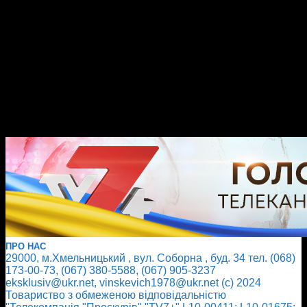
ПРО НАС
29000, м.Хмельницький , вул. Соборна , буд. 34 тел. (068)
173-00-73, (067) 380-5588, (067) 905-3237
eksklusiv@ukr.net, vinskevich1978@ukr.net (с) 2024
Товариство з обмеженою відповідальністю