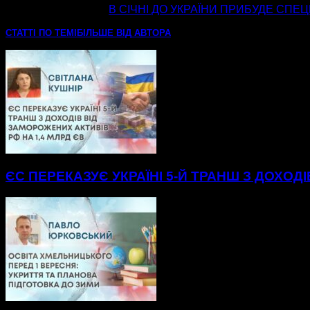
наступна стаття
В СІЧНІ ДО УКРАЇНИ ПРИБУДЕ СП
СТАТТІ ПО ТЕМІ
БІЛЬШЕ ВІД АВТОРА
ЄС ПЕРЕКАЗУЄ УКРАЇНІ 5-Й ТРАНШ З ДОХОД