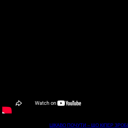
попередня стаття
ЦІКАВО ПОЧУТИ – ЩО КІПЕР ЗРО