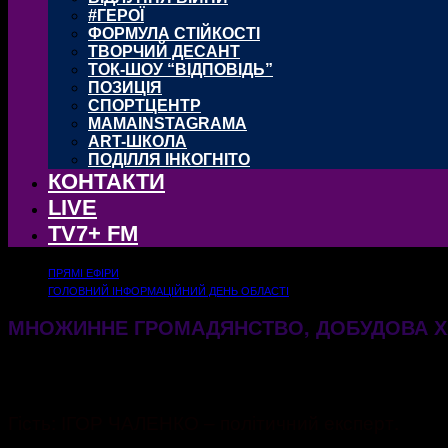
#ГЕРОЇ
ФОРМУЛА СТІЙКОСТІ
ТВОРЧИЙ ДЕСАНТ
ТОК-ШОУ “ВІДПОВІДЬ”
ПОЗИЦІЯ
СПОРТЦЕНТР
MAMAINSTAGRAMA
ART-ШКОЛА
ПОДІЛЛЯ ІНКОГНІТО
КОНТАКТИ
LIVE
TV7+ FM
ПРЯМІ ЕФІРИ
ГОЛОВНИЙ ІНФОРМАЦІЙНИЙ ДЕНЬ ОБЛАСТІ
МНОЖИННЕ ГРОМАДЯНСТВО, ДОБУДОВА ХА
18.12.2024
579
Гість: ІГОР ЧАЛЕНКО – політичний експерт.