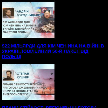
$22 МІЛЬЯРДИ ДЛЯ КІМ ЧЕН ИНА НА ВІЙНІ В
УКРАЇНІ, ЮВІЛЕЙНИЙ 50-Й ПАКЕТ ВІД
ПОЛЬЩІ
ПЛАНИ СТІЙКОСТІ РЕГІОНІВ: ЧИ ГОТОВА