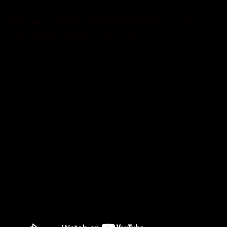
Гість: ОЛЕНА МОРОЗОВА – кандидатка наук із
соціальних комунікацій, фахівчиня у галузі
комунікацій і медіатехнологій.