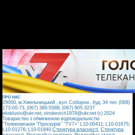
ПРО НАС
29000, м.Хмельницький , вул. Соборна , буд. 34 тел. (068)
173-00-73, (067) 380-5588, (067) 905-3237
eksklusiv@ukr.net, vinskevich1978@ukr.net (с) 2024
Товариство з обмеженою відповідальністю
"Телекомпанія "Проскурів" "TV7+" L10-00411; L10-01675;
L10-01276; L10-01840
Cтруктура власності
Cтруктура
власності
Редакційна політика
Редакційна статут