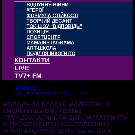
ВІДЛУННЯ ВІЙНИ
#ГЕРОЇ
ФОРМУЛА СТІЙКОСТІ
ТВОРЧИЙ ДЕСАНТ
ТОК-ШОУ “ВІДПОВІДЬ”
ПОЗИЦІЯ
СПОРТЦЕНТР
MAMAINSTAGRAMA
ART-ШКОЛА
ПОДІЛЛЯ ІНКОГНІТО
КОНТАКТИ
LIVE
TV7+ FM
ПРЯМІ ЕФІРИ
ГОЛОВНИЙ ІНФОРМАЦІЙНИЙ ДЕНЬ ОБЛАСТІ
МОЛОДЬ ЗА ВЛАСНЕ МАЙБУТНЄ: В
ХМЕЛЬНИЦЬКОМУ НВК№2
СТАРШОКЛАСНИКАМ ДОПОМАГАТИМУТЬ
ІЗ ПРОФОРІЄНТАЦІЄЮ. ГОЛОВНИЙ
ІНФОРМАЦІЙНИЙ ДЕНЬ. Запис від 6