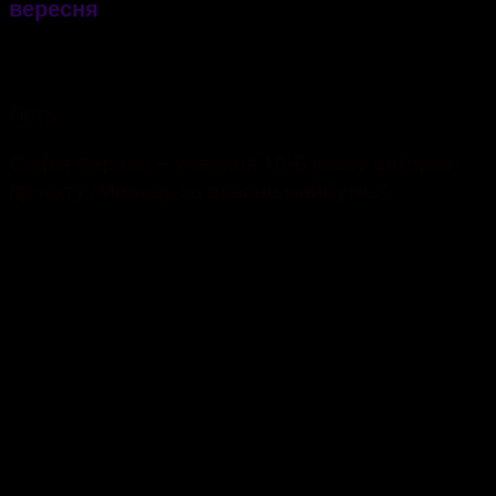
вересня
07.09.2021
1528
Гість:
Софія Ференц – учениця 10-Б класу авторка
проєкту “Молодь за власне майбутнє”.