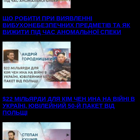
ЩО РОБИТИ ПРИ ВИЯВЛЕННІ
ВИБУХОНЕБЕЗПЕЧНИХ ПРЕДМЕТІВ ТА ЯК
ВИЖИТИ ПІД ЧАС АНОМАЛЬНОЇ СПЕКИ
$22 МІЛЬЯРДИ ДЛЯ КІМ ЧЕН ИНА НА ВІЙНІ В
УКРАЇНІ, ЮВІЛЕЙНИЙ 50-Й ПАКЕТ ВІД
ПОЛЬЩІ