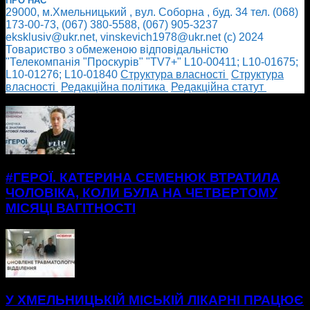
ПРО НАС
29000, м.Хмельницький , вул. Соборна , буд. 34 тел. (068)
173-00-73, (067) 380-5588, (067) 905-3237
eksklusiv@ukr.net, vinskevich1978@ukr.net (с) 2024
Товариство з обмеженою відповідальністю
"Телекомпанія "Проскурів" "TV7+" L10-00411; L10-01675;
L10-01276; L10-01840
Cтруктура власності
Cтруктура
власності
Редакційна політика
Редакційна статут
БІЛЬШЕ НОВИН
#ГЕРОЇ. КАТЕРИНА СЕМЕНЮК ВТРАТИЛА
ЧОЛОВІКА, КОЛИ БУЛА НА ЧЕТВЕРТОМУ
МІСЯЦІ ВАГІТНОСТІ
У ХМЕЛЬНИЦЬКІЙ МІСЬКІЙ ЛІКАРНІ ПРАЦЮЄ