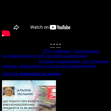
" "
" "
попередня стаття
ДТП у Камꞌянці− Подільському꞉
постраждали двоє осіб, що їхали на мотоциклі
наступна стаття
85 нових захворювань та 4 летальних
випадки ꞉ коронавірусна статистика Хмельниччини
СТАТТІ ПО ТЕМІ
БІЛЬШЕ ВІД АВТОРА