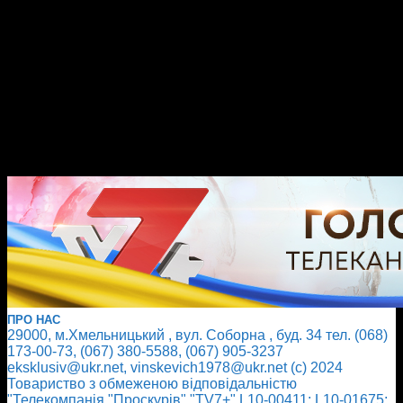
ПРО НАС
29000, м.Хмельницький , вул. Соборна , буд. 34 тел. (068)
173-00-73, (067) 380-5588, (067) 905-3237
eksklusiv@ukr.net, vinskevich1978@ukr.net (с) 2024
Товариство з обмеженою відповідальністю
"Телекомпанія "Проскурів" "TV7+" L10-00411; L10-01675;