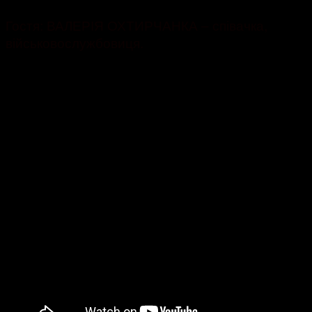
Гостя: ВАЛЕРІЯ ОХТИРЧАНКА – співачка,
військовослужбовиця.