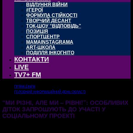
ВІДЛУННЯ ВІЙНИ
#ГЕРОЇ
ФОРМУЛА СТІЙКОСТІ
ТВОРЧИЙ ДЕСАНТ
ТОК-ШОУ “ВІДПОВІДЬ”
ПОЗИЦІЯ
СПОРТЦЕНТР
MAMAINSTAGRAMA
ART-ШКОЛА
ПОДІЛЛЯ ІНКОГНІТО
КОНТАКТИ
LIVE
TV7+ FM
ПРЯМІ ЕФІРИ
ГОЛОВНИЙ ІНФОРМАЦІЙНИЙ ДЕНЬ ОБЛАСТІ
“МИ РІЗНІ, АЛЕ МИ – РІВНІ!”: ОСОБЛИВИХ
ДІТОК ЗАПРОШУЮТЬ ДО УЧАСТІ У
СОЦІАЛЬНОМУ ПРОЕКТІ
22.05.2026
211