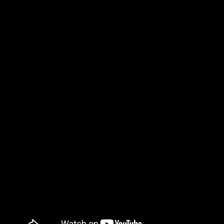
Гостя: ТЕТЯНА КРІЛЬ – голова ГО “Бути
жінкою”, психологиня.