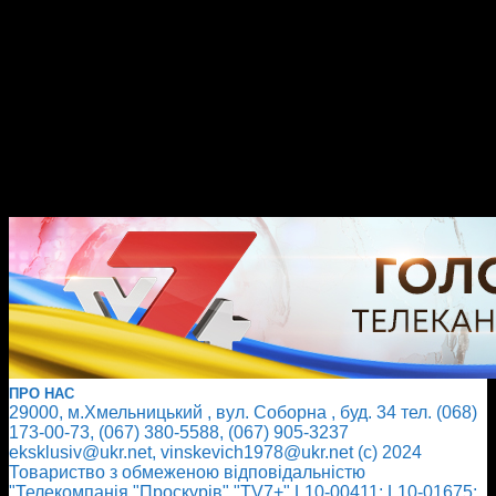
ПРО НАС
29000, м.Хмельницький , вул. Соборна , буд. 34 тел. (068)
173-00-73, (067) 380-5588, (067) 905-3237
eksklusiv@ukr.net, vinskevich1978@ukr.net (с) 2024
Товариство з обмеженою відповідальністю
"Телекомпанія "Проскурів" "TV7+" L10-00411; L10-01675;