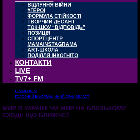
ВІДЛУННЯ ВІЙНИ
#ГЕРОЇ
ФОРМУЛА СТІЙКОСТІ
ТВОРЧИЙ ДЕСАНТ
ТОК-ШОУ “ВІДПОВІДЬ”
ПОЗИЦІЯ
СПОРТЦЕНТР
MAMAINSTAGRAMA
ART-ШКОЛА
ПОДІЛЛЯ ІНКОГНІТО
КОНТАКТИ
LIVE
TV7+ FM
ПРЯМІ ЕФІРИ
ГОЛОВНИЙ ІНФОРМАЦІЙНИЙ ДЕНЬ ОБЛАСТІ
МИР В УКРАЇНІ ЧИ МИР НА БЛИЗЬКОМУ
СХОДІ: ЩО БЛИЖЧЕ?
25.03.2026
272