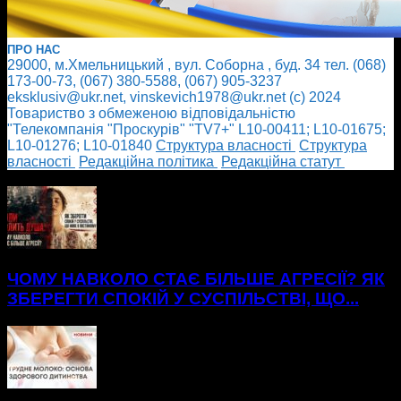
ПРО НАС
29000, м.Хмельницький , вул. Соборна , буд. 34 тел. (068)
173-00-73, (067) 380-5588, (067) 905-3237
eksklusiv@ukr.net, vinskevich1978@ukr.net (с) 2024
Товариство з обмеженою відповідальністю
"Телекомпанія "Проскурів" "TV7+" L10-00411; L10-01675;
L10-01276; L10-01840
Cтруктура власності
Cтруктура
власності
Редакційна політика
Редакційна статут
БІЛЬШЕ НОВИН
ЧОМУ НАВКОЛО СТАЄ БІЛЬШЕ АГРЕСІЇ? ЯК
ЗБЕРЕГТИ СПОКІЙ У СУСПІЛЬСТВІ, ЩО...