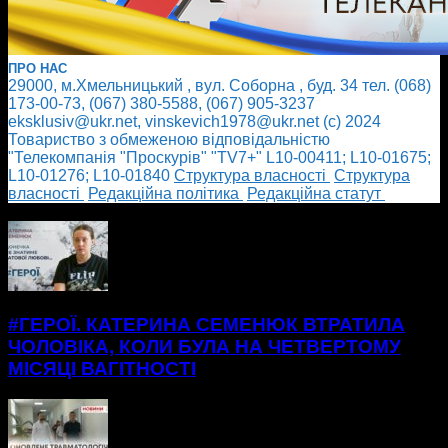
ПРО НАС
29000, м.Хмельницький , вул. Соборна , буд. 34 тел. (068)
173-00-73, (067) 380-5588, (067) 905-3237
eksklusiv@ukr.net, vinskevich1978@ukr.net (с) 2024
Товариство з обмеженою відповідальністю
"Телекомпанія "Проскурів" "TV7+" L10-00411; L10-01675;
L10-01276; L10-01840
Cтруктура власності
Cтруктура
власності
Редакційна політика
Редакційна статут
БІЛЬШЕ НОВИН
#ГЕРОЇ. КАТЕРИНА СЕМЕНЮК ВТРАТИЛА
ЧОЛОВІКА, КОЛИ БУЛА НА ЧЕТВЕРТОМУ
МІСЯЦІ ВАГІТНОСТІ