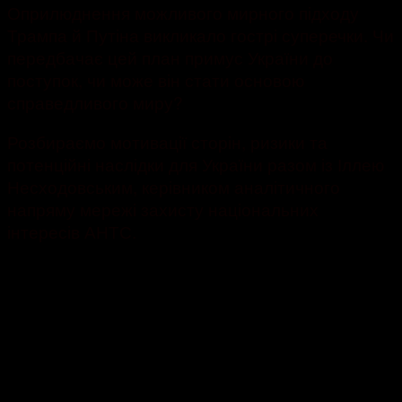
Оприлюднення можливого мирного підходу
Трампа й Путіна викликало гострі суперечки. Чи
передбачає цей план примус України до
поступок, чи може він стати основою
справедливого миру?
Розбираємо мотивації сторін, ризики та
потенційні наслідки для України разом із Іллею
Несходовським, керівником аналітичного
напряму мережі захисту національних
інтересів АНТС.