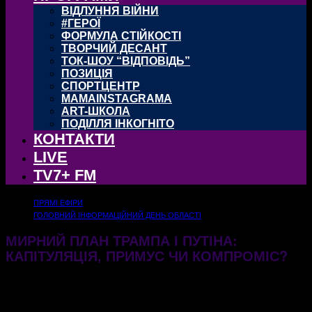
ВІДЛУННЯ ВІЙНИ
#ГЕРОЇ
ФОРМУЛА СТІЙКОСТІ
ТВОРЧИЙ ДЕСАНТ
ТОК-ШОУ “ВІДПОВІДЬ”
ПОЗИЦІЯ
СПОРТЦЕНТР
MAMAINSTAGRAMA
ART-ШКОЛА
ПОДІЛЛЯ ІНКОГНІТО
КОНТАКТИ
LIVE
TV7+ FM
ПРЯМІ ЕФІРИ
ГОЛОВНИЙ ІНФОРМАЦІЙНИЙ ДЕНЬ ОБЛАСТІ
МИРНИЙ ПЛАН ТРАМПА І ПУТІНА:
КАПІТУЛЯЦІЯ, ПРИМУС ЧИ КОМПРОМІС?
21.11.2025
284