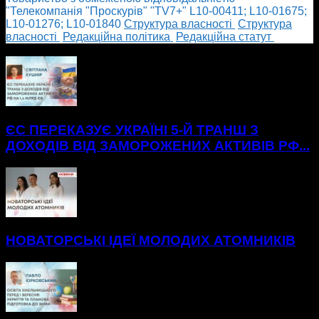
"Телекомпанія "Проскурів" "TV7+" L10-00411; L10-01675;
L10-01276; L10-01840
Cтруктура власності
Cтруктура
власності
Редакційна політика
Редакційна статут
БІЛЬШЕ НОВИН
ЄС ПЕРЕКАЗУЄ УКРАЇНІ 5-Й ТРАНШ З
ДОХОДІВ ВІД ЗАМОРОЖЕНИХ АКТИВІВ РФ...
НОВАТОРСЬКІ ІДЕЇ МОЛОДИХ АТОМНИКІВ