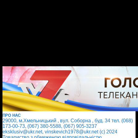
ПРО НАС
29000, м.Хмельницький , вул. Соборна , буд. 34 тел. (068)
173-00-73, (067) 380-5588, (067) 905-3237
eksklusiv@ukr.net, vinskevich1978@ukr.net (с) 2024
Товариство з обмеженою відповідальністю