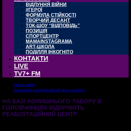
ВІДЛУННЯ ВІЙНИ
#ГЕРОЇ
ФОРМУЛА СТІЙКОСТІ
ТВОРЧИЙ ДЕСАНТ
ТОК-ШОУ “ВІДПОВІДЬ”
ПОЗИЦІЯ
СПОРТЦЕНТР
MAMAINSTAGRAMA
ART-ШКОЛА
ПОДІЛЛЯ ІНКОГНІТО
КОНТАКТИ
LIVE
TV7+ FM
ПРЯМІ ЕФІРИ
ГОЛОВНИЙ ІНФОРМАЦІЙНИЙ ДЕНЬ ОБЛАСТІ
НА БАЗІ КОЛИШНЬОГО ТАБОРУ В
ГОЛОВЧИНЦЯХ ВІДКРИЮТЬ
РЕАБІЛІТАЦІЙНИЙ ЦЕНТР
02.11.2023
661