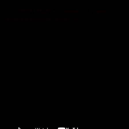
Гостя: ОЛЕНА КРЕЧЕТ – засновниця та керівниця
громадської організації «Бугурт Січ».