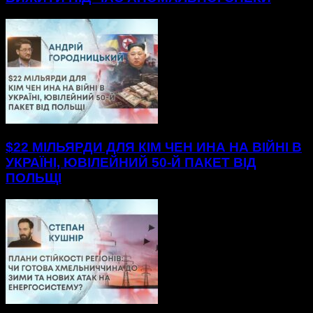
$22 МІЛЬЯРДИ ДЛЯ КІМ ЧЕН ИНА НА ВІЙНІ В
УКРАЇНІ, ЮВІЛЕЙНИЙ 50-Й ПАКЕТ ВІД
ПОЛЬЩІ