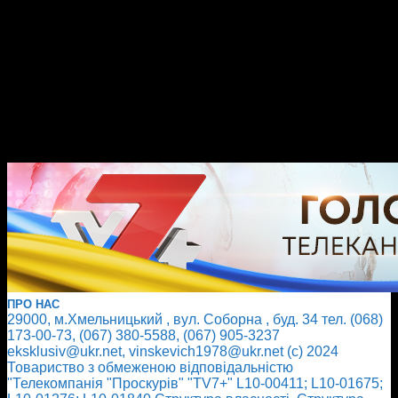
ПРО НАС
29000, м.Хмельницький , вул. Соборна , буд. 34 тел. (068)
173-00-73, (067) 380-5588, (067) 905-3237
eksklusiv@ukr.net, vinskevich1978@ukr.net (с) 2024
Товариство з обмеженою відповідальністю
"Телекомпанія "Проскурів" "TV7+" L10-00411; L10-01675;