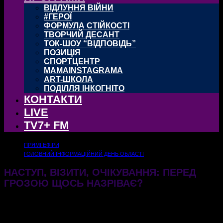
ВІДЛУННЯ ВІЙНИ
#ГЕРОЇ
ФОРМУЛА СТІЙКОСТІ
ТВОРЧИЙ ДЕСАНТ
ТОК-ШОУ “ВІДПОВІДЬ”
ПОЗИЦІЯ
СПОРТЦЕНТР
MAMAINSTAGRAMA
ART-ШКОЛА
ПОДІЛЛЯ ІНКОГНІТО
КОНТАКТИ
LIVE
TV7+ FM
ПРЯМІ ЕФІРИ
ГОЛОВНИЙ ІНФОРМАЦІЙНИЙ ДЕНЬ ОБЛАСТІ
НАСТУП, ВІЗИТИ, ОЧІКУВАННЯ: ПЕРЕД
ГРОЗОЮ ЩОСЬ НАЗРІВАЄ?
14.07.2025
358