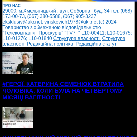
ПРО НАС
29000, м.Хмельницький , вул. Соборна , буд. 34 тел. (068)
173-00-73, (067) 380-5588, (067) 905-3237
eksklusiv@ukr.net, vinskevich1978@ukr.net (с) 2024
Товариство з обмеженою відповідальністю
"Телекомпанія "Проскурів" "TV7+" L10-00411; L10-01675;
L10-01276; L10-01840
Cтруктура власності
Cтруктура
власності
Редакційна політика
Редакційна статут
БІЛЬШЕ НОВИН
#ГЕРОЇ. КАТЕРИНА СЕМЕНЮК ВТРАТИЛА
ЧОЛОВІКА, КОЛИ БУЛА НА ЧЕТВЕРТОМУ
МІСЯЦІ ВАГІТНОСТІ