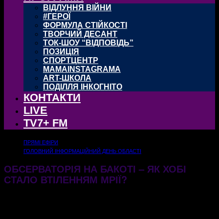
ВІДЛУННЯ ВІЙНИ
#ГЕРОЇ
ФОРМУЛА СТІЙКОСТІ
ТВОРЧИЙ ДЕСАНТ
ТОК-ШОУ “ВІДПОВІДЬ”
ПОЗИЦІЯ
СПОРТЦЕНТР
MAMAINSTAGRAMA
ART-ШКОЛА
ПОДІЛЛЯ ІНКОГНІТО
КОНТАКТИ
LIVE
TV7+ FM
ПРЯМІ ЕФІРИ
ГОЛОВНИЙ ІНФОРМАЦІЙНИЙ ДЕНЬ ОБЛАСТІ
ОБСЕРВАТОРІЯ НА БАКОТІ – ЯК ХОБІ
СТАЛО ВТІЛЕННЯМ МРІЇ?
19.06.2026
138