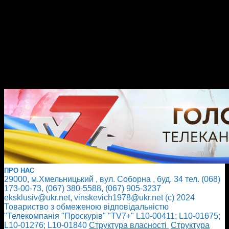
ПРО НАС
29000, м.Хмельницький , вул. Соборна , буд. 34 тел. (068)
173-00-73, (067) 380-5588, (067) 905-3237
eksklusiv@ukr.net, vinskevich1978@ukr.net (с) 2024
Товариство з обмеженою відповідальністю
"Телекомпанія "Проскурів" "TV7+" L10-00411; L10-01675;
L10-01276; L10-01840
Cтруктура власності
Cтруктура