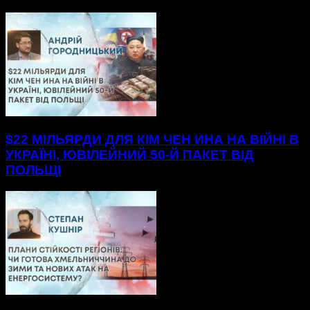
$22 МІЛЬЯРДИ ДЛЯ КІМ ЧЕН ИНА НА ВІЙНІ В
УКРАЇНІ, ЮВІЛЕЙНИЙ 50-Й ПАКЕТ ВІД
ПОЛЬЩІ