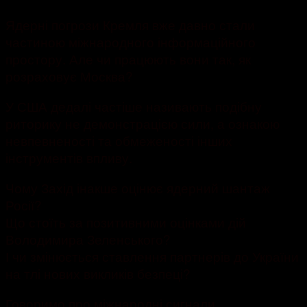
Ядерні погрози Кремля вже давно стали
частиною міжнародного інформаційного
простору. Але чи працюють вони так, як
розраховує Москва?
У США дедалі частіше називають подібну
риторику не демонстрацією сили, а ознакою
невпевненості та обмеженості інших
інструментів впливу.
Чому Захід інакше оцінює ядерний шантаж
Росії?
Що стоїть за позитивними оцінками дій
Володимира Зеленського?
І чи змінюється ставлення партнерів до України
на тлі нових викликів безпеці?
Говоримо про міжнародні сигнали,