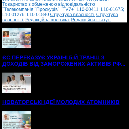
Товариство з обмеженою відповідальністю
"Телекомпанія "Проскурів" "TV7+" L10-00411; L10-01675;
L10-01276; L10-01840
Cтруктура власності
Cтруктура
власності
Редакційна політика
Редакційна статут
БІЛЬШЕ НОВИН
ЄС ПЕРЕКАЗУЄ УКРАЇНІ 5-Й ТРАНШ З
ДОХОДІВ ВІД ЗАМОРОЖЕНИХ АКТИВІВ РФ...
НОВАТОРСЬКІ ІДЕЇ МОЛОДИХ АТОМНИКІВ