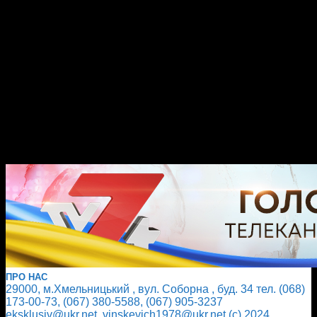
ПРО НАС
29000, м.Хмельницький , вул. Соборна , буд. 34 тел. (068)
173-00-73, (067) 380-5588, (067) 905-3237
eksklusiv@ukr.net, vinskevich1978@ukr.net (с) 2024