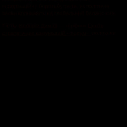
інформаційну боротьбу та те, як політичні
заяви впливають на глобальний баланс сил.
Валерій Димов
— керівник
Центр
Гість:
стратегічних комунікацій «Форум»
, політолог