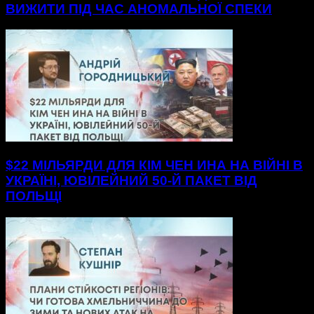
ВИЖИТИ ПІД ЧАС АНОМАЛЬНОЇ СПЕКИ
$22 МІЛЬЯРДИ ДЛЯ КІМ ЧЕН ИНА НА ВІЙНІ В
УКРАЇНІ, ЮВІЛЕЙНИЙ 50-Й ПАКЕТ ВІД
ПОЛЬЩІ