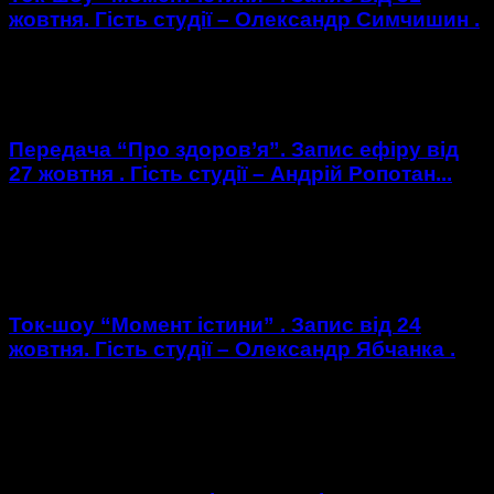
жовтня. Гість студії – Олександр Симчишин .
https://youtu.be/dZrBMDONcfo Гість студії : Олександр
Симчишин - міський голова Хмельницького .
Передача “Про здоров’я”. Запис ефіру від
27 жовтня . Гість студії – Андрій Ропотан...
https://youtu.be/l2EFAM02kTw Гість студії : Андрій Ропотан -
головний лікар Хмельницького міського перинатального
центру .
Ток-шоу “Момент істини” . Запис від 24
жовтня. Гість студії – Олександр Ябчанка .
https://youtu.be/jNpr1EWldbA Гість студії : Олександр
Ябчанка - головний експерт з медичної реформи
Реанімаційного Пакету Реформ .