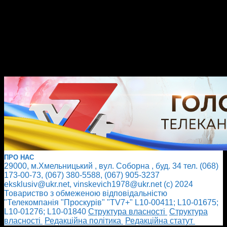
ПРО НАС
29000, м.Хмельницький , вул. Соборна , буд. 34 тел. (068)
173-00-73, (067) 380-5588, (067) 905-3237
eksklusiv@ukr.net, vinskevich1978@ukr.net (с) 2024
Товариство з обмеженою відповідальністю
"Телекомпанія "Проскурів" "TV7+" L10-00411; L10-01675;
L10-01276; L10-01840
Cтруктура власності
Cтруктура
власності
Редакційна політика
Редакційна статут