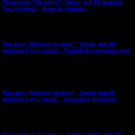
Передача “На варті”. Запис від 27 жовтня.
Гостя студії – Анна Ісламова .
https://youtu.be/28CtNiajLbI Гостя студії : Анна Ісламова -
волонтер року 2016 .
Ток-шоу “Момент істини” . Запис від 26
жовтня. Гість студії – Сергій Волковинцький
.
https://youtu.be/XhVSJBdvHKw Гість студії : Сергій
Волковинцький - волонтер, смт. Вовковинці .
Ток-шоу “Момент істини” . Запис від 26
жовтня. Гість студії – Михайло Головко .
https://youtu.be/TDcXW_S7d58 Гість студії : Михайло
Головко - народний депутат України.
Програма ” Досить “ . Запис ефіру від 25