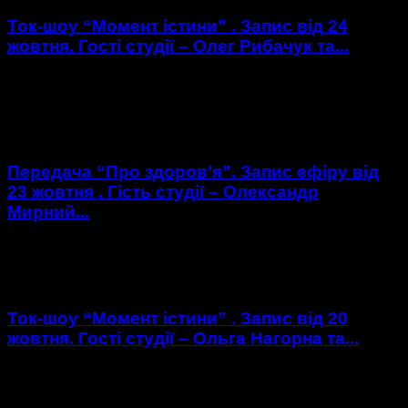
Ток-шоу “Момент істини” . Запис від 24
жовтня. Гості студії – Олег Рибачук та...
https://youtu.be/nz5eR8Z92tQ Гості студії : Олег Рибачук -
голова Центру UA ; Марія Левонова - головний аналітик
Ценру UA .
Передача “Про здоров’я”. Запис ефіру від
23 жовтня . Гість студії – Олександр
Мирний...
https://youtu.be/LWJrv5fVdtk Гість студії : Олександр
Мирний - головний епідеміолог області .
Ток-шоу “Момент істини” . Запис від 20
жовтня. Гості студії – Ольга Нагорна та...
https://youtu.be/lf5bZaxKmyo Гості студії : Ольга Нагорна -
керівник проекту " Хтось не зробить ! " м. Хмельницький та