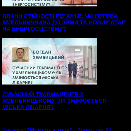
ПЛАНИ СТІЙКОСТІ РЕГІОНІВ: ЧИ ГОТОВА
ХМЕЛЬНИЧЧИНА ДО ЗИМИ ТА НОВИХ АТАК
НА ЕНЕРГОСИСТЕМУ?
СУЧАСНИЙ ТРАВМАЦЕНТР У
ХМЕЛЬНИЦЬКОМУ: ЯК ЗМІНЮЄТЬСЯ
МІСЬКА ЛІКАРНЯ?
Ток-шоу “Момент істини” . Запис від 31