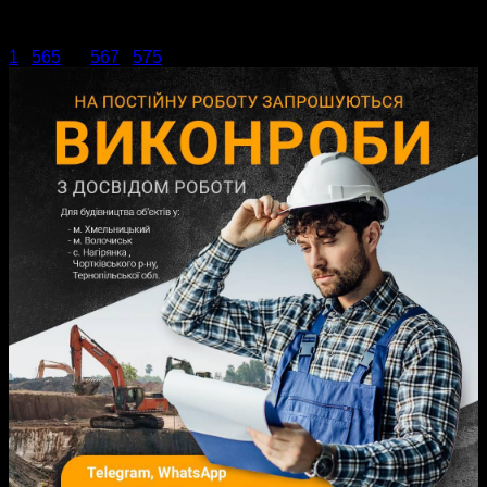
- начальник відділу культури , національностей та релігій
Летичівської селищної ради .
1
...
565
566
567
...
575
сторінка 566 з 575