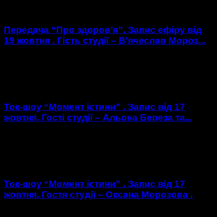
Марина Маліновська - психолог центру " Простір...
Передача “Про здоров’я”. Запис ефіру від
19 жовтня . Гість студії – В’ячеслав Мороз...
https://youtu.be/w-NnpX1F7Co Гість студії : В'ячеслав Мороз
- головний лікар Хмельницького обласного онкодиспансеру
.
Ток-шоу “Момент істини” . Запис від 17
жовтня. Гості студії – Альона Береза та...
https://youtu.be/Zn5gNEeT__k Гості студії : Альона Береза -
голова ГО " Жіночий антикорупційний рух " ; Олег Черненко
координатор кампанії " Стеж за грошима " руху...
Ток-шоу “Момент істини” . Запис від 17
жовтня. Гостя студії – Оксана Морозова .
https://youtu.be/KF9r40fYtFc Гостя студії : Оксана Морозова