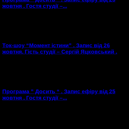
жовтня . Гостя студії –...
https://youtu.be/spbJomMgsFI Гостя студії : Анна
Стрембіцька - інспектор із зв'язків з громадскістю УПП у
м.Хмельницькому .
Ток-шоу “Момент істини” . Запис від 26
жовтня. Гість студії – Сергій Яцковський .
https://youtu.be/Nvm1a2s3uuI Гість студії : Сергій
Яцковський - директор Хмельницького підрозділу " Центру
розвитку місцевого самоврядування " .
Програма ” Досить “ . Запис ефіру від 25
жовтня . Гостя студії –...
https://youtu.be/F64yxd66CQM Гостя студії : Юлія Ковальчук
- заступник начальника ГУ Пенсійного фонду України в
Хмельницькій області .