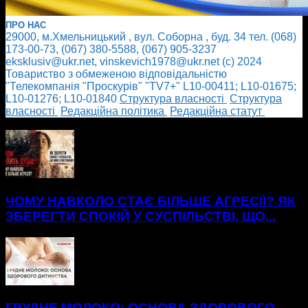
ПРО НАС
29000, м.Хмельницький , вул. Соборна , буд. 34 тел. (068)
173-00-73, (067) 380-5588, (067) 905-3237
eksklusiv@ukr.net, vinskevich1978@ukr.net (с) 2024
Товариство з обмеженою відповідальністю
"Телекомпанія "Проскурів" "TV7+" L10-00411; L10-01675;
L10-01276; L10-01840
Cтруктура власності
Cтруктура
власності
Редакційна політика
Редакційна статут
БІЛЬШЕ НОВИН
ЧОМУ НАВКОЛО СТАЄ БІЛЬШЕ АГРЕСІЇ? ЯК
ЗБЕРЕГТИ СПОКІЙ У СУСПІЛЬСТВІ, ЩО...
ГРУДНЕ МОЛОКО: ОСНОВА ЗДОРОВОГО