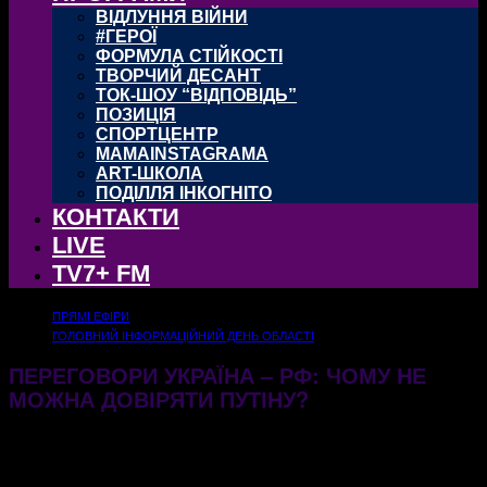
ВІДЛУННЯ ВІЙНИ
#ГЕРОЇ
ФОРМУЛА СТІЙКОСТІ
ТВОРЧИЙ ДЕСАНТ
ТОК-ШОУ “ВІДПОВІДЬ”
ПОЗИЦІЯ
СПОРТЦЕНТР
MAMAINSTAGRAMA
ART-ШКОЛА
ПОДІЛЛЯ ІНКОГНІТО
КОНТАКТИ
LIVE
TV7+ FM
ПРЯМІ ЕФІРИ
ГОЛОВНИЙ ІНФОРМАЦІЙНИЙ ДЕНЬ ОБЛАСТІ
ПЕРЕГОВОРИ УКРАЇНА – РФ: ЧОМУ НЕ
МОЖНА ДОВІРЯТИ ПУТІНУ?
15.05.2025
351