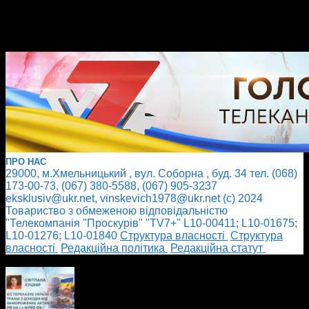
ПРО НАС
29000, м.Хмельницький , вул. Соборна , буд. 34 тел. (068)
173-00-73, (067) 380-5588, (067) 905-3237
eksklusiv@ukr.net, vinskevich1978@ukr.net (с) 2024
Товариство з обмеженою відповідальністю
"Телекомпанія "Проскурів" "TV7+" L10-00411; L10-01675;
L10-01276; L10-01840
Cтруктура власності
Cтруктура
власності
Редакційна політика
Редакційна статут
БІЛЬШЕ НОВИН