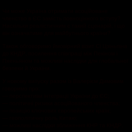
Чи може Україна отримати асоційоване
членство в ЄС замість повноцінного вступу?
Наскільки реалістичним є такий сценарій, і що
він означатиме для майбутнього країни?
Також обговоримо ймовірний візит Сі Цзіньпіна
до КНДР, посилення співпраці між Пекіном і
Пхеньяном та можливі наслідки для глобальної
безпеки й України.
У новому випуску разом із Валерієм Димовим
говоримо про:
— перспективи інтеграції України до ЄС;
— політичні ризики асоційованого членства;
— позицію ключових європейських країн;
— геополітичну роль Китаю;
— можливі наслідки зближення КНР та КНДР.