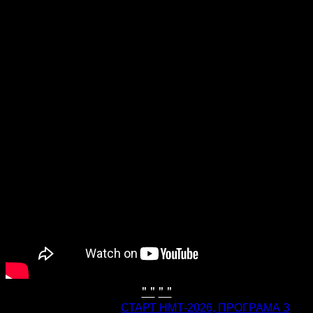
" "
" "
попередня стаття
СТАРТ НМТ-2026, ПРОГРАМА З