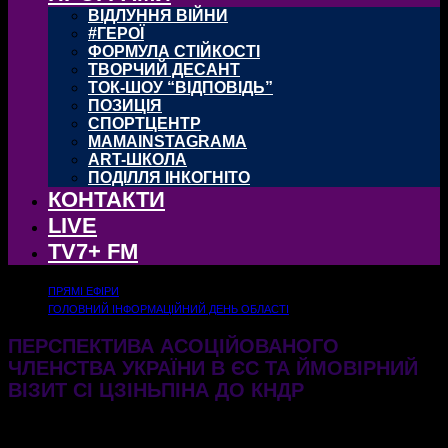
ВІДЛУННЯ ВІЙНИ
#ГЕРОЇ
ФОРМУЛА СТІЙКОСТІ
ТВОРЧИЙ ДЕСАНТ
ТОК-ШОУ “ВІДПОВІДЬ”
ПОЗИЦІЯ
СПОРТЦЕНТР
MAMAINSTAGRAMA
ART-ШКОЛА
ПОДІЛЛЯ ІНКОГНІТО
КОНТАКТИ
LIVE
TV7+ FM
ПРЯМІ ЕФІРИ
ГОЛОВНИЙ ІНФОРМАЦІЙНИЙ ДЕНЬ ОБЛАСТІ
ПЕРСПЕКТИВА АСОЦІЙОВАНОГО
ЧЛЕНСТВА УКРАЇНИ В ЄС ТА ЙМОВІРНИЙ
ВІЗИТ СІ ЦЗІНЬПІНА ДО КНДР
21.05.2026
192