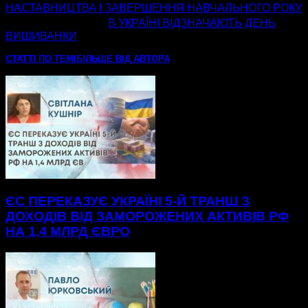
НАСТАВНИЦТВА І ЗАВЕРШЕННЯ НАВЧАЛЬНОГО РОКУ
наступна стаття
В УКРАЇНІ ВІДЗНАЧАЮТЬ ДЕНЬ
ВИШИВАНКИ
СТАТТІ ПО ТЕМІ
БІЛЬШЕ ВІД АВТОРА
ЄС ПЕРЕКАЗУЄ УКРАЇНІ 5-Й ТРАНШ З
ДОХОДІВ ВІД ЗАМОРОЖЕНИХ АКТИВІВ РФ
НА 1,4 МЛРД ЄВРО