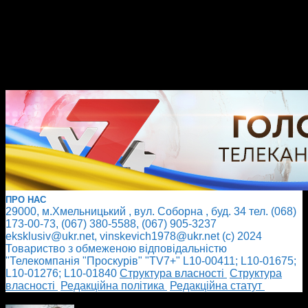
ПРО НАС
29000, м.Хмельницький , вул. Соборна , буд. 34 тел. (068)
173-00-73, (067) 380-5588, (067) 905-3237
eksklusiv@ukr.net, vinskevich1978@ukr.net (с) 2024
Товариство з обмеженою відповідальністю
"Телекомпанія "Проскурів" "TV7+" L10-00411; L10-01675;
L10-01276; L10-01840
Cтруктура власності
Cтруктура
власності
Редакційна політика
Редакційна статут
БІЛЬШЕ НОВИН