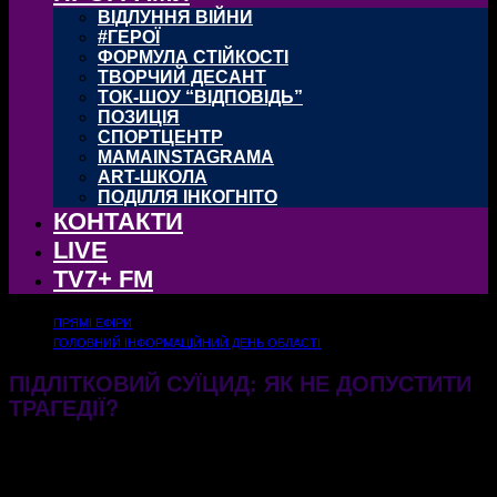
ВІДЛУННЯ ВІЙНИ
#ГЕРОЇ
ФОРМУЛА СТІЙКОСТІ
ТВОРЧИЙ ДЕСАНТ
ТОК-ШОУ “ВІДПОВІДЬ”
ПОЗИЦІЯ
СПОРТЦЕНТР
MAMAINSTAGRAMA
ART-ШКОЛА
ПОДІЛЛЯ ІНКОГНІТО
КОНТАКТИ
LIVE
TV7+ FM
ПРЯМІ ЕФІРИ
ГОЛОВНИЙ ІНФОРМАЦІЙНИЙ ДЕНЬ ОБЛАСТІ
ПІДЛІТКОВИЙ СУЇЦИД: ЯК НЕ ДОПУСТИТИ
ТРАГЕДІЇ?
06.11.2023
606