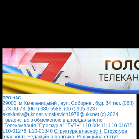
ПРО НАС
29000, м.Хмельницький , вул. Соборна , буд. 34 тел. (068)
173-00-73, (067) 380-5588, (067) 905-3237
eksklusiv@ukr.net, vinskevich1978@ukr.net (с) 2024
Товариство з обмеженою відповідальністю
"Телекомпанія "Проскурів" "TV7+" L10-00411; L10-01675;
L10-01276; L10-01840
Cтруктура власності
Cтруктура
власності
Редакційна політика
Редакційна статут