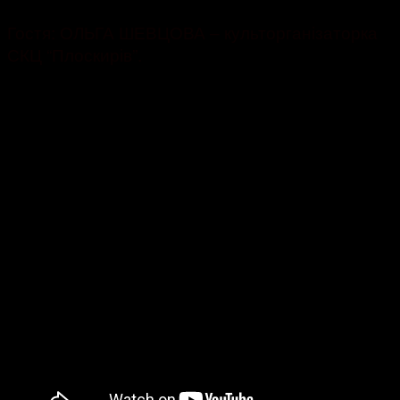
Гостя: ОЛЬГА ШЕВЦОВА – культорганізаторка
СКЦ “Плоскирів”.