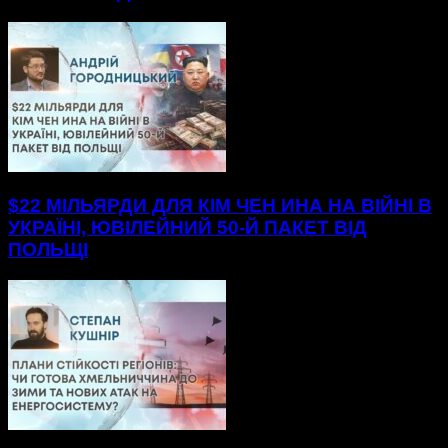
$22 МІЛЬЯРДИ ДЛЯ КІМ ЧЕН ИНА НА ВІЙНІ В
УКРАЇНІ, ЮВІЛЕЙНИЙ 50-Й ПАКЕТ ВІД
ПОЛЬЩІ