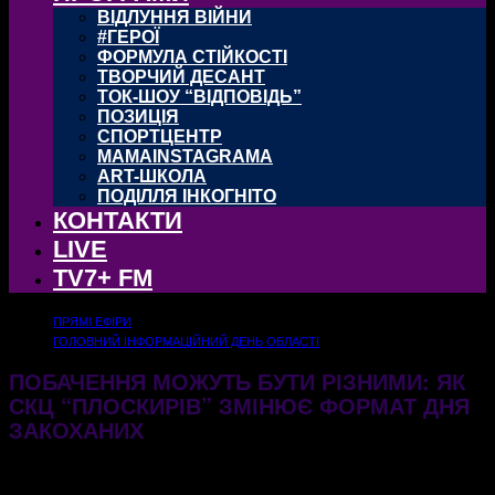
ВІДЛУННЯ ВІЙНИ
#ГЕРОЇ
ФОРМУЛА СТІЙКОСТІ
ТВОРЧИЙ ДЕСАНТ
ТОК-ШОУ “ВІДПОВІДЬ”
ПОЗИЦІЯ
СПОРТЦЕНТР
MAMAINSTAGRAMA
ART-ШКОЛА
ПОДІЛЛЯ ІНКОГНІТО
КОНТАКТИ
LIVE
TV7+ FM
ПРЯМІ ЕФІРИ
ГОЛОВНИЙ ІНФОРМАЦІЙНИЙ ДЕНЬ ОБЛАСТІ
ПОБАЧЕННЯ МОЖУТЬ БУТИ РІЗНИМИ: ЯК
СКЦ “ПЛОСКИРІВ” ЗМІНЮЄ ФОРМАТ ДНЯ
ЗАКОХАНИХ
11.02.2026
320