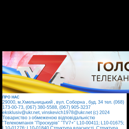
ПРО НАС
29000, м.Хмельницький , вул. Соборна , буд. 34 тел. (068)
173-00-73, (067) 380-5588, (067) 905-3237
eksklusiv@ukr.net, vinskevich1978@ukr.net (с) 2024
Товариство з обмеженою відповідальністю
"Телекомпанія "Проскурів" "TV7+" L10-00411; L10-01675;
L10-01276; L10-01840
Cтруктура власності
Cтруктура