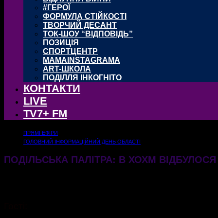
#ГЕРОЇ
ФОРМУЛА СТІЙКОСТІ
ТВОРЧИЙ ДЕСАНТ
ТОК-ШОУ “ВІДПОВІДЬ”
ПОЗИЦІЯ
СПОРТЦЕНТР
MAMAINSTAGRAMA
ART-ШКОЛА
ПОДІЛЛЯ ІНКОГНІТО
КОНТАКТИ
LIVE
TV7+ FM
ПРЯМІ ЕФІРИ
ГОЛОВНИЙ ІНФОРМАЦІЙНИЙ ДЕНЬ ОБЛАСТІ
ПОДІЛЬСЬКА ПАЛІТРА: В ХОХМ ВІДБУЛО
09.05.2025
428
Гості: