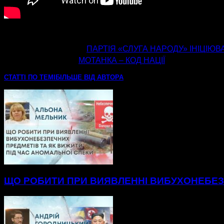
попередня стаття
ПАРТІЯ «СЛУГА НАРОДУ» ІНІЦІЮВ
наступна стаття
МОТАНКА – КОД НАЦІЇ
СТАТТІ ПО ТЕМІ
БІЛЬШЕ ВІД АВТОРА
ЩО РОБИТИ ПРИ ВИЯВЛЕННІ ВИБУХОНЕБЕЗП