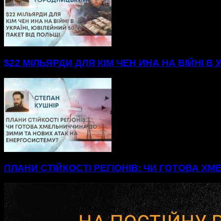
$22 МІЛЬЯРДИ ДЛЯ КІМ ЧЕН ИНА НА ВІЙНІ В 
ПЛАНИ СТІЙКОСТІ РЕГІОНІВ: ЧИ ГОТОВА Х