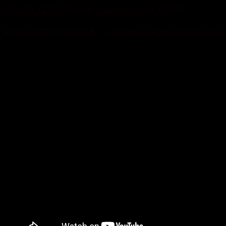
ОЛЬГА ДОЛІНСЬКА – директорка ХОХМ.
ЮЛІЯ АСТАФУРОВА – членкиня журі Обласного мис