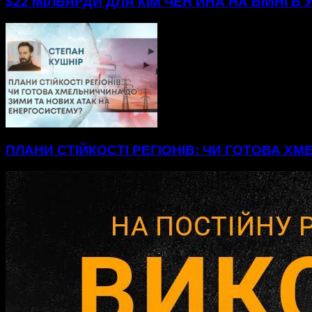
$22 МІЛЬЯРДИ ДЛЯ КІМ ЧЕН ИНА НА ВІЙНІ В 
ПЛАНИ СТІЙКОСТІ РЕГІОНІВ: ЧИ ГОТОВА Х