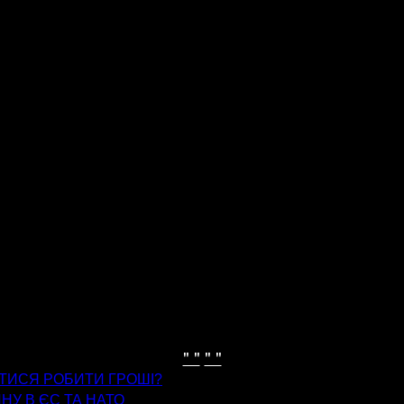
" "
" "
ИТИСЯ РОБИТИ ГРОШІ?
НУ В ЄС ТА НАТО