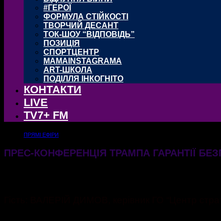
#ГЕРОЇ
ФОРМУЛА СТІЙКОСТІ
ТВОРЧИЙ ДЕСАНТ
ТОК-ШОУ “ВІДПОВІДЬ”
ПОЗИЦІЯ
СПОРТЦЕНТР
MAMAINSTAGRAMA
ART-ШКОЛА
ПОДІЛЛЯ ІНКОГНІТО
КОНТАКТИ
LIVE
TV7+ FM
ПРЯМІ ЕФІРИ
ПРЕС-КОНФЕРЕНЦІЯ ТРАМПА ГАРАНТІЇ БЕЗ
08.01.2025
388
Гість: ВАЛЕРІЙ ДИМОВ, керівник ГО “Центр страт