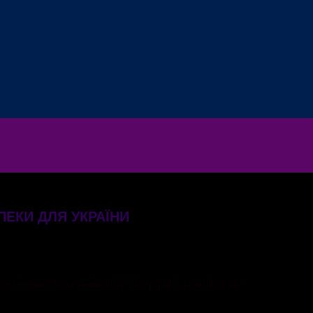
ПЕКИ ДЛЯ УКРАЇНИ
егічних комунікацій “Форум”, політолог