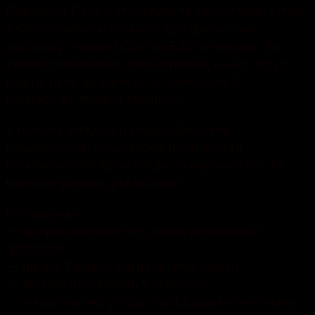
Верховна Рада ратифікувала масштабну угоду
з Європейським Союзом про фінансову
допомогу Україні обсягом €90 мільярдів. Які
умови передбачає ця підтримка, на що підуть
кошти та як це вплине на економіку й
міжнародні позиції України?
У новому випуску разом з Данилом
Павличенком аналізуємо політичні та
економічні наслідки угоди, очікування ЄС та
можливі ризики для України.
Обговоримо:
— як працюватиме механізм фінансової
допомоги;
— на що Україна витрачатиме кошти;
— які вимоги ставить Євросоюз;
— чи допоможе угода стабілізувати економіку;