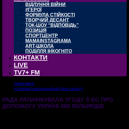
ВІДЛУННЯ ВІЙНИ
#ГЕРОЇ
ФОРМУЛА СТІЙКОСТІ
ТВОРЧИЙ ДЕСАНТ
ТОК-ШОУ “ВІДПОВІДЬ”
ПОЗИЦІЯ
СПОРТЦЕНТР
MAMAINSTAGRAMA
ART-ШКОЛА
ПОДІЛЛЯ ІНКОГНІТО
КОНТАКТИ
LIVE
TV7+ FM
ПРЯМІ ЕФІРИ
ГОЛОВНИЙ ІНФОРМАЦІЙНИЙ ДЕНЬ ОБЛАСТІ
РАДА РАТИФІКУВАЛА УГОДУ З ЄС ПРО
ДОПОМОГУ УКРАЇНІ €90 МІЛЬЯРДІВ
28.05.2026
171