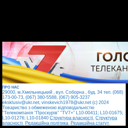
ПРО НАС
29000, м.Хмельницький , вул. Соборна , буд. 34 тел. (068)
173-00-73, (067) 380-5588, (067) 905-3237
eksklusiv@ukr.net, vinskevich1978@ukr.net (с) 2024
Товариство з обмеженою відповідальністю
"Телекомпанія "Проскурів" "TV7+" L10-00411; L10-01675;
L10-01276; L10-01840
Cтруктура власності
Cтруктура
власності
Редакційна політика
Редакційна статут