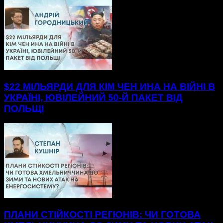
$22 МІЛЬЯРДИ ДЛЯ КІМ ЧЕН ИНА НА ВІЙНІ В
УКРАЇНІ, ЮВІЛЕЙНИЙ 50-Й ПАКЕТ ВІД
ПОЛЬЩІ
ПЛАНИ СТІЙКОСТІ РЕГІОНІВ: ЧИ ГОТОВА