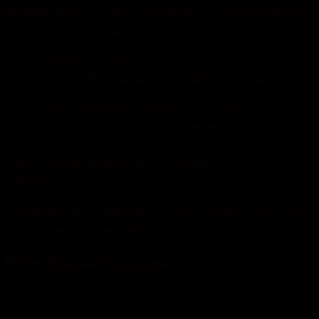
Кремль дедалі частіше говорить мовою погроз
— тепер уже напряму до Європи.
Але головне питання: чи готові партнери
України перейти від заяв до реальних дій?
Де проходить межа терпіння Європи?
Чи стане нова риторика РФ поштовхом до
жорсткіших рішень?
І як це може вплинути на безпеку всього
регіону?
Говоримо про реакцію Заходу, ризики ескалації
та готовність союзників діяти рішучіше.
Володимир Манько
— політолог.
Гість: