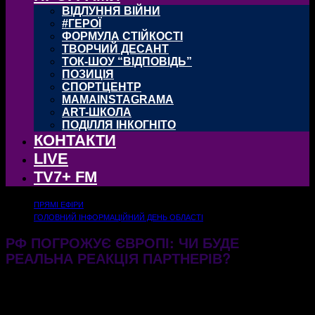
ВІДЛУННЯ ВІЙНИ
#ГЕРОЇ
ФОРМУЛА СТІЙКОСТІ
ТВОРЧИЙ ДЕСАНТ
ТОК-ШОУ “ВІДПОВІДЬ”
ПОЗИЦІЯ
СПОРТЦЕНТР
MAMAINSTAGRAMA
ART-ШКОЛА
ПОДІЛЛЯ ІНКОГНІТО
КОНТАКТИ
LIVE
TV7+ FM
ПРЯМІ ЕФІРИ
ГОЛОВНИЙ ІНФОРМАЦІЙНИЙ ДЕНЬ ОБЛАСТІ
РФ ПОГРОЖУЄ ЄВРОПІ: ЧИ БУДЕ
РЕАЛЬНА РЕАКЦІЯ ПАРТНЕРІВ?
27.05.2026
174