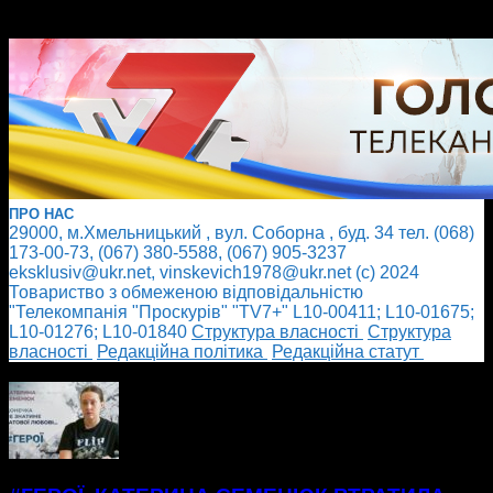
ПРО НАС
29000, м.Хмельницький , вул. Соборна , буд. 34 тел. (068)
173-00-73, (067) 380-5588, (067) 905-3237
eksklusiv@ukr.net, vinskevich1978@ukr.net (с) 2024
Товариство з обмеженою відповідальністю
"Телекомпанія "Проскурів" "TV7+" L10-00411; L10-01675;
L10-01276; L10-01840
Cтруктура власності
Cтруктура
власності
Редакційна політика
Редакційна статут
БІЛЬШЕ НОВИН