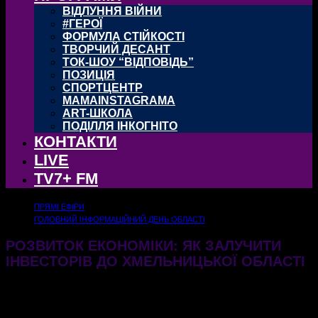
ВІДЛУННЯ ВІЙНИ
#ГЕРОЇ
ФОРМУЛА СТІЙКОСТІ
ТВОРЧИЙ ДЕСАНТ
ТОК-ШОУ “ВІДПОВІДЬ”
ПОЗИЦІЯ
СПОРТЦЕНТР
MAMAINSTAGRAMA
ART-ШКОЛА
ПОДІЛЛЯ ІНКОГНІТО
КОНТАКТИ
LIVE
TV7+ FM
ПРЯМІ ЕФІРИ
ГОЛОВНИЙ ІНФОРМАЦІЙНИЙ ДЕНЬ ОБЛАСТІ
РОЗВИТОК ЕКОНОМІКИ: ЯК ЗАЛУЧИТИ
ІНВЕСТОРІВ ДО ХМЕЛЬНИЦЬКОЇ ОБЛАСТІ
22.10.2025
424