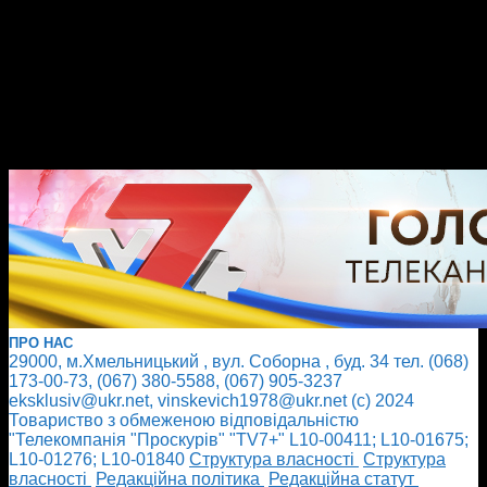
ПРО НАС
29000, м.Хмельницький , вул. Соборна , буд. 34 тел. (068)
173-00-73, (067) 380-5588, (067) 905-3237
eksklusiv@ukr.net, vinskevich1978@ukr.net (с) 2024
Товариство з обмеженою відповідальністю
"Телекомпанія "Проскурів" "TV7+" L10-00411; L10-01675;
L10-01276; L10-01840
Cтруктура власності
Cтруктура
власності
Редакційна політика
Редакційна статут