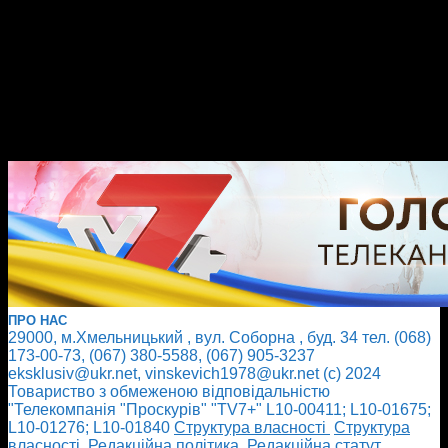
ПРО НАС
29000, м.Хмельницький , вул. Соборна , буд. 34 тел. (068)
173-00-73, (067) 380-5588, (067) 905-3237
eksklusiv@ukr.net, vinskevich1978@ukr.net (с) 2024
Товариство з обмеженою відповідальністю
"Телекомпанія "Проскурів" "TV7+" L10-00411; L10-01675;
L10-01276; L10-01840
Cтруктура власності
Cтруктура
власності
Редакційна політика
Редакційна статут