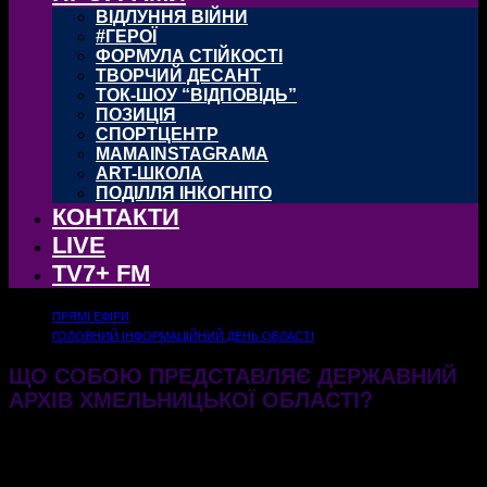
ВІДЛУННЯ ВІЙНИ
#ГЕРОЇ
ФОРМУЛА СТІЙКОСТІ
ТВОРЧИЙ ДЕСАНТ
ТОК-ШОУ “ВІДПОВІДЬ”
ПОЗИЦІЯ
СПОРТЦЕНТР
MAMAINSTAGRAMA
ART-ШКОЛА
ПОДІЛЛЯ ІНКОГНІТО
КОНТАКТИ
LIVE
TV7+ FM
ПРЯМІ ЕФІРИ
ГОЛОВНИЙ ІНФОРМАЦІЙНИЙ ДЕНЬ ОБЛАСТІ
ЩО СОБОЮ ПРЕДСТАВЛЯЄ ДЕРЖАВНИЙ
АРХІВ ХМЕЛЬНИЦЬКОЇ ОБЛАСТІ?
10.06.2026
181